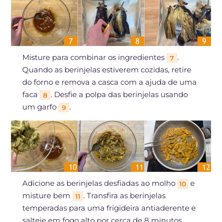
Misture para combinar os ingredientes
.
7
Quando as berinjelas estiverem cozidas, retire
do forno e remova a casca com a ajuda de uma
faca
. Desfie a polpa das berinjelas usando
8
um garfo
.
9
Adicione as berinjelas desfiadas ao molho
e
10
misture bem
. Transfira as berinjelas
11
temperadas para uma frigideira antiaderente e
salteie em fogo alto por cerca de 8 minutos,