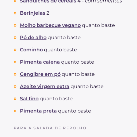
Sanduíches de cereais
4 -
com sementes
Berinjelas
2
Molho barbecue vegano
quanto baste
Pó de alho
quanto baste
Cominho
quanto baste
Pimenta caiena
quanto baste
Gengibre em pó
quanto baste
Azeite virgem extra
quanto baste
Sal fino
quanto baste
Pimenta preta
quanto baste
PARA A SALADA DE REPOLHO