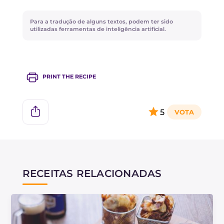
procurar a versão vegetariana nos
supermercados mais bem equipados ou
Para a tradução de alguns textos, podem ter sido
prepará-la em casa!
utilizadas ferramentas de inteligência artificial.
PRINT THE RECIPE
5
RECEITAS RELACIONADAS