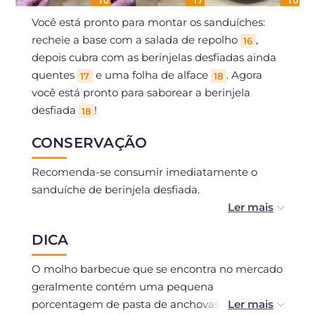
Você está pronto para montar os sanduíches:
recheie a base com a salada de repolho
,
16
depois cubra com as berinjelas desfiadas ainda
quentes
e uma folha de alface
. Agora
17
18
você está pronto para saborear a berinjela
desfiada
!
18
CONSERVAÇÃO
Recomenda-se consumir imediatamente o
sanduíche de berinjela desfiada.
As berinjelas desfiadas podem ser conservadas
DICA
na geladeira por 1-2 dias e aquecidas na
frigideira antes de servir.
O molho barbecue que se encontra no mercado
geralmente contém uma pequena
porcentagem de pasta de anchovas: você pode