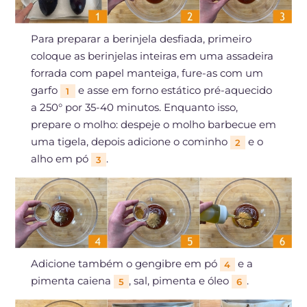
Para preparar a berinjela desfiada, primeiro
coloque as berinjelas inteiras em uma assadeira
forrada com papel manteiga, fure-as com um
garfo
e asse em forno estático pré-aquecido
1
a 250° por 35-40 minutos. Enquanto isso,
prepare o molho: despeje o molho barbecue em
uma tigela, depois adicione o cominho
e o
2
alho em pó
.
3
Adicione também o gengibre em pó
e a
4
pimenta caiena
, sal, pimenta e óleo
.
5
6