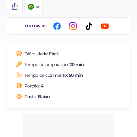
IT
FOLLOW US
EN
DE
Dificuldade:
Fácil
FR
Tempo de preparação:
20 min
ES
Tempo de cozimento:
50 min
NL
Porção:
4
Custo:
Baixo