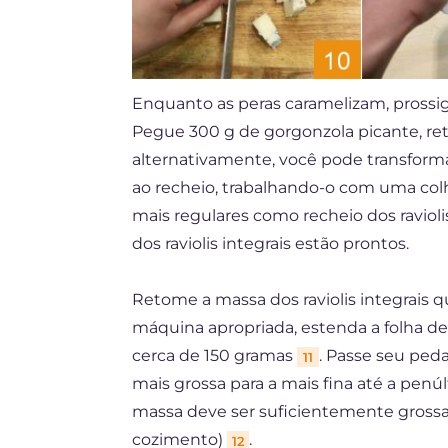
Enquanto as peras caramelizam, prossi
Pegue 300 g de gorgonzola picante, ret
alternativamente, você pode transform
ao recheio, trabalhando-o com uma col
mais regulares como recheio dos ravioli
dos raviolis integrais estão prontos.
Retome a massa dos raviolis integrais 
máquina apropriada, estenda a folha d
cerca de 150 gramas
. Passe seu ped
11
mais grossa para a mais fina até a penú
massa deve ser suficientemente grossa 
cozimento)
.
12