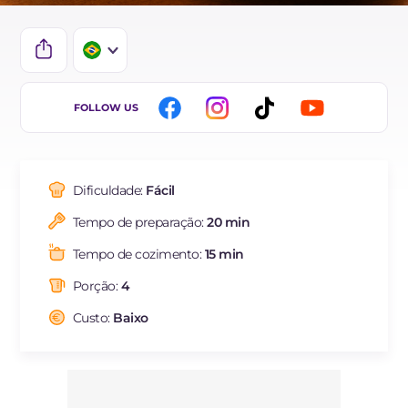
IT
FOLLOW US
EN
ES
Dificuldade:
Fácil
FR
Tempo de preparação:
20 min
DE
Tempo de cozimento:
15 min
NL
Porção:
4
Custo:
Baixo