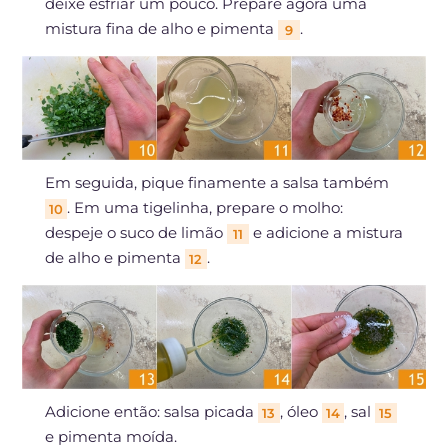
deixe esfriar um pouco. Prepare agora uma
mistura fina de alho e pimenta
.
9
Em seguida, pique finamente a salsa também
. Em uma tigelinha, prepare o molho:
10
despeje o suco de limão
e adicione a mistura
11
de alho e pimenta
.
12
Adicione então: salsa picada
, óleo
, sal
13
14
15
e pimenta moída.