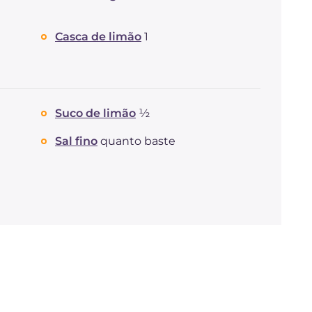
Casca de limão
1
Suco de limão
½
Sal fino
quanto baste