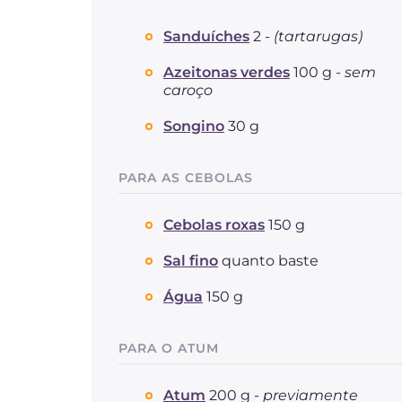
Sanduíches
2 -
(tartarugas)
Azeitonas verdes
100 g -
sem
caroço
Songino
30 g
PARA AS CEBOLAS
Cebolas roxas
150 g
Sal fino
quanto baste
Água
150 g
PARA O ATUM
Atum
200 g -
previamente