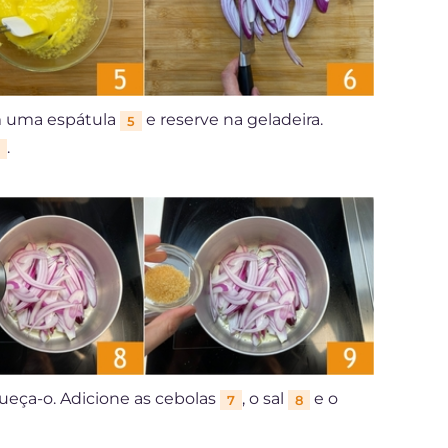
m uma espátula
e reserve na geladeira.
5
.
ueça-o. Adicione as cebolas
, o sal
e o
7
8