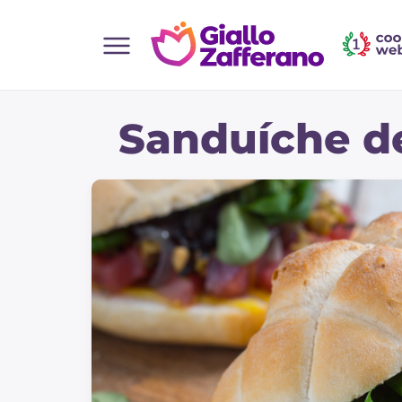
Home
Sanduíche d
Todas as receitas
Entradas
Saladas
Pratos principais
Pão
Bebidas e refrescos
Sobremesas
Acompanhamentos
Pizzas e focaccia