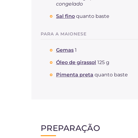
congelado
Sal fino
quanto baste
PARA A MAIONESE
Gemas
1
Óleo de girassol
125 g
Pimenta preta
quanto baste
PREPARAÇÃO