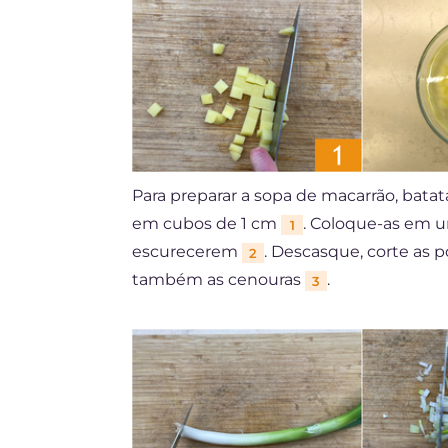
Para preparar a sopa de macarrão, batata
em cubos de 1 cm
. Coloque-as em u
1
escurecerem
. Descasque, corte as 
2
também as cenouras
.
3