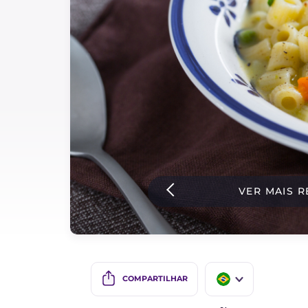
Bolos e panificacao
Molhos
Ultimas receitas
IT Website
Facebook
Instagram
VER MAIS R
TikTok
YouTube
COMPARTILHAR
IT