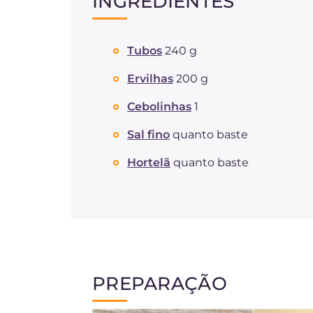
INGREDIENTES
Tubos
240 g
Ervilhas
200 g
Cebolinhas
1
Sal fino
quanto baste
Hortelã
quanto baste
PREPARAÇÃO