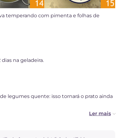
irva temperando com pimenta e folhas de
dias na geladeira.
 de legumes quente: isso tornará o prato ainda
, pode bater uma parte das batatas (basta
perá-las mais facilmente, evitando pegar