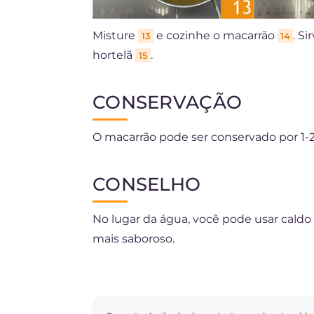
Misture
e cozinhe o macarrão
. S
13
14
hortelã
.
15
CONSERVAÇÃO
O macarrão pode ser conservado por 1-2 
CONSELHO
No lugar da água, você pode usar caldo
mais saboroso.
Se você prefere ainda mais cremosidade
cortá-las em pedaços maiores para recu