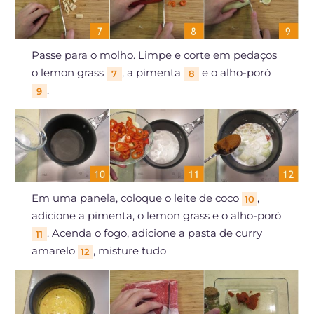
Passe para o molho. Limpe e corte em pedaços
o lemon grass
, a pimenta
e o alho-poró
7
8
.
9
Em uma panela, coloque o leite de coco
,
10
adicione a pimenta, o lemon grass e o alho-poró
. Acenda o fogo, adicione a pasta de curry
11
amarelo
, misture tudo
12