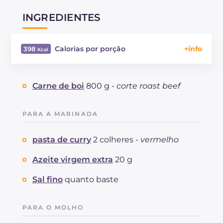
INGREDIENTES
Calorias por porção
398
Energía
Kcal
398
Carboidratos
g
11.8
Carne de boi
800 g -
corte roast beef
dos quais açúcares
g
10.4
Proteína
g
46.2
PARA A MARINADA
Gorduras
g
18.4
das quais gorduras saturadas
g
3.92
pasta de curry
2 colheres -
vermelho
Fibra
g
2.8
Colesterol
mg
133
Azeite virgem extra
20 g
Sódio
mg
798
Sal fino
quanto baste
PARA O MOLHO