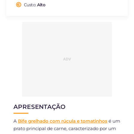
Fibra
g
2.8
Custo:
Alto
Colesterol
mg
133
Sódio
mg
798
APRESENTAÇÃO
A
Bife grelhado com rúcula e tomatinhos
é um
prato principal de carne, caracterizado por um