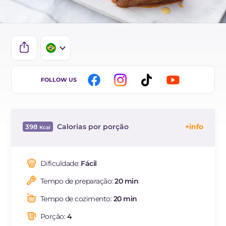
IT
FOLLOW US
EN
DE
Calorias por porção
398
ES
Energía
Kcal
398
FR
Carboidratos
g
11.8
Dificuldade:
Fácil
NL
dos quais açúcares
g
10.4
Tempo de preparação:
20 min
Proteína
g
46.2
Gorduras
g
18.4
Tempo de cozimento:
20 min
das quais gorduras
g
3.92
saturadas
Porção:
4