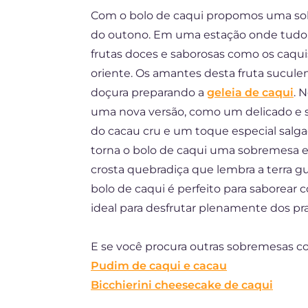
Com o bolo de caqui propomos uma sobr
DE
do outono. Em uma estação onde tudo 
FR
frutas doces e saborosas como os caq
ES
oriente. Os amantes desta fruta sucul
doçura preparando a
geleia de caqui
. 
NL
uma nova versão, como um delicado e 
do cacau cru e um toque especial salg
torna o bolo de caqui uma sobremesa ex
crosta quebradiça que lembra a terra gu
bolo de caqui é perfeito para saborear
ideal para desfrutar plenamente dos pr
E se você procura outras sobremesas 
Pudim de caqui e cacau
Bicchierini cheesecake de caqui