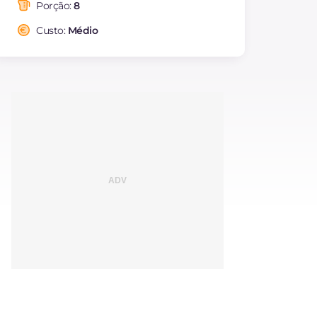
saturadas
Porção:
8
Fibra
g
3.6
Custo:
Médio
Colesterol
mg
56
Sódio
mg
156