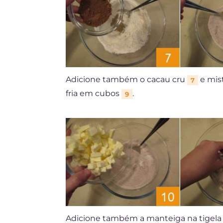
Adicione também o cacau cru
e mist
7
fria em cubos
.
9
Adicione também a manteiga na tigel