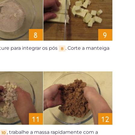
ure para integrar os pós
. Corte a manteiga
8
a
, trabalhe a massa rapidamente com a
10