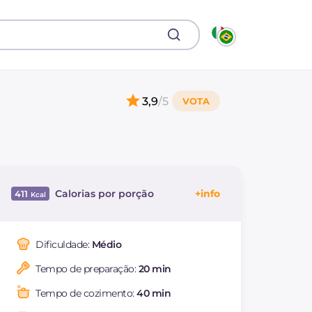
3,9
/5
Calorias por porção
411
Energía
Kcal
411
Carboidratos
g
52.3
Dificuldade:
Médio
dos quais açúcares
g
32
Tempo de preparação:
20 min
Proteína
g
4.5
Gorduras
g
20.3
Tempo de cozimento:
40 min
das quais gorduras
g
11.69