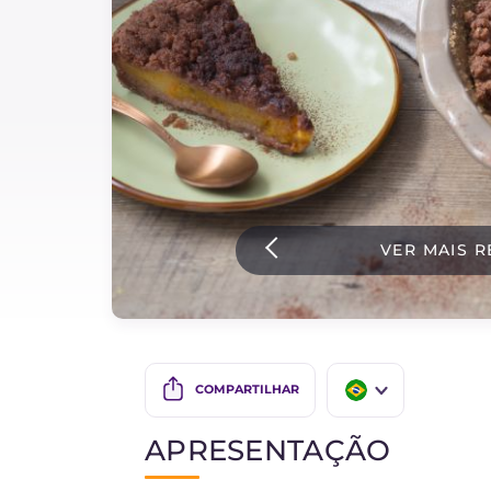
Bolos e panificacao
Molhos
Ultimas receitas
IT Website
VER MAIS R
Facebook
Instagram
TikTok
YouTube
COMPARTILHAR
IT
APRESENTAÇÃO
EN