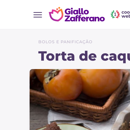
Home
Todas as receitas
BOLOS E PANIFICAÇÃO
Entradas
Torta de caq
Saladas
Pratos principais
Pão
Bebidas e refrescos
Sobremesas
Acompanhamentos
Pizzas e focaccia