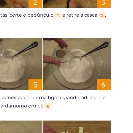
rutas, corte o pedúnculo
e retire a casca
,
1
2
a peneirada em uma tigela grande, adicione o
 cardamomo em pó
.
6