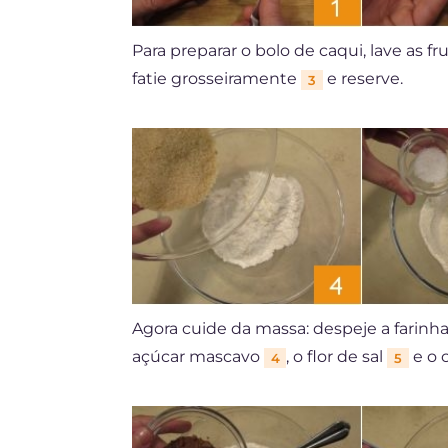
Para preparar o bolo de caqui, lave as f
fatie grosseiramente
e reserve.
3
Agora cuide da massa: despeje a farinh
açúcar mascavo
, o flor de sal
e o
4
5