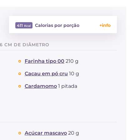
Calorias por porção
411
Energía
Kcal
411
6 CM DE DIÂMETRO
Carboidratos
g
52.3
dos quais açúcares
g
32
Farinha tipo 00
210 g
Proteína
g
4.5
Gorduras
g
20.3
Cacau em pó cru
10 g
das quais gorduras
g
11.69
saturadas
Cardamomo
1 pitada
Fibra
g
3.6
Colesterol
mg
56
Sódio
mg
156
Açúcar mascavo
20 g