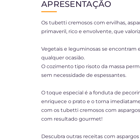
APRESENTAÇÃO
EN
Os tubetti cremosos com ervilhas, aspa
DE
primaveril, rico e envolvente, que valor
ES
FR
Vegetais e leguminosas se encontram em
qualquer ocasião.
NL
O cozimento tipo risoto da massa perm
sem necessidade de espessantes.
O toque especial é a fonduta de pecori
enriquece o prato e o torna imediatam
com os tubetti cremosos com aspargos, 
com resultado gourmet!
Descubra outras receitas com aspargos e