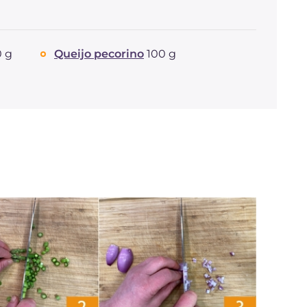
0 g
Queijo pecorino
100 g