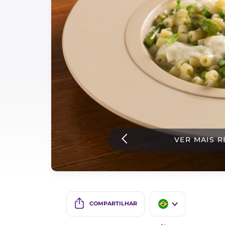
Bolos e panificacao
Molhos
Ultimas receitas
IT Website
Facebook
Instagram
VER MAIS R
TikTok
YouTube
COMPARTILHAR
IT