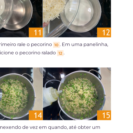
rimeiro rale o pecorino
. Em uma panelinha,
10
icione o pecorino ralado
.
12
 mexendo de vez em quando, até obter um