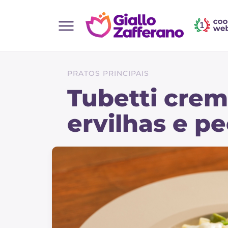
Home
Todas as receitas
PRATOS PRINCIPAIS
Entradas
Tubetti cre
Saladas
ervilhas e p
Pratos principais
Pão
Bebidas e refrescos
Sobremesas
Acompanhamentos
Pizzas e focaccia