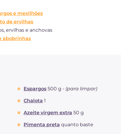
argos e mexilhões
to de ervilhas
s, ervilhas e anchovas
 e abobrinhas
Espargos
500 g -
(para limpar)
Chalota
1
Azeite virgem extra
50 g
Pimenta preta
quanto baste