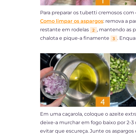
Para preparar os tubetti cremosos com 
Como limpar os aspargos
: remova a pa
restante em rodelas
, mantendo as p
2
chalota e pique-a finamente
. Enqua
3
Em uma caçarola, coloque o azeite extr
deixe-a murchar em fogo baixo por 2-
evitar que escureça. Junte os aspargos