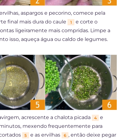
ervilhas, aspargos e pecorino, comece pela
rte final mais dura do caule
e corte o
1
ontas ligeiramente mais compridas. Limpe a
nto isso, aqueça água ou caldo de legumes.
avirgem, acrescente a chalota picada
e
4
3 minutos, mexendo frequentemente para
 cortados
e as ervilhas
, então deixe pegar
5
6