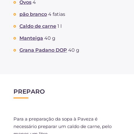
Ovos
4
dos quais açúcares
g
0.9
Proteína
g
12.3
pão branco
4 fatias
Gorduras
g
16.7
Caldo de carne
1 l
das quais gorduras saturadas
g
8.58
Fibra
g
0.3
Manteiga
40 g
Colesterol
mg
240
Grana Padano DOP
40 g
Sódio
mg
471
PREPARO
Para a preparação da sopa à Paveza é
necessário preparar um caldo de carne, pelo
menos um litro.