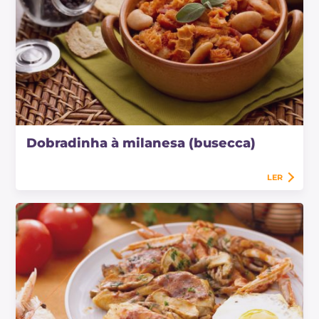
Dobradinha à milanesa (busecca)
LER