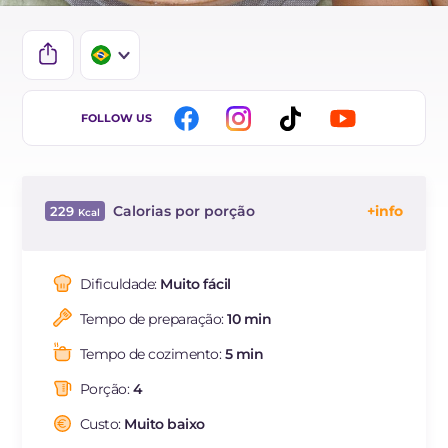
IT
FOLLOW US
EN
DE
Calorias por porção
229
FR
Energía
Kcal
229
ES
Carboidratos
g
7.5
Dificuldade:
Muito fácil
NL
dos quais açúcares
g
0.9
Tempo de preparação:
10 min
Proteína
g
12.3
Gorduras
g
16.7
Tempo de cozimento:
5 min
das quais gorduras
g
8.58
saturadas
Porção:
4
Fibra
g
0.3
Custo:
Muito baixo
Colesterol
mg
240