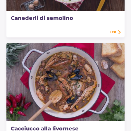
Canederli di semolino
LER
Cacciucco alla livornese