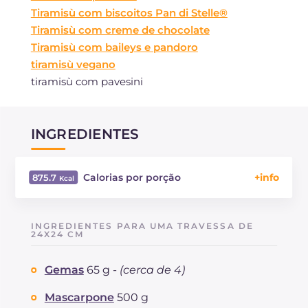
Tiramisù com biscoitos Pan di Stelle®
Tiramisù com creme de chocolate
Tiramisù com baileys e pandoro
tiramisù vegano
tiramisù com pavesini
INGREDIENTES
Calorias por porção
875.7
Energía
Kcal
875.7
Carboidratos
g
76.9
INGREDIENTES PARA UMA TRAVESSA DE
dos quais açúcares
24X24 CM
g
64.2
Proteína
g
16.9
Gemas
65 g -
(cerca de 4)
Gorduras
g
55.6
das quais gorduras saturadas
g
24.8
Mascarpone
500 g
Fibra
g
168