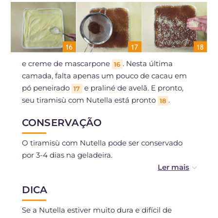
e creme de mascarpone
. Nesta última
16
camada, falta apenas um pouco de cacau em
pó peneirado
e praliné de avelã. E pronto,
17
seu tiramisù com Nutella está pronto
.
18
CONSERVAÇÃO
O tiramisù com Nutella pode ser conservado
por 3-4 dias na geladeira.
Se preferir, você pode porcionar e congelar por
DICA
cerca de 1 mês.
Se a Nutella estiver muito dura e difícil de