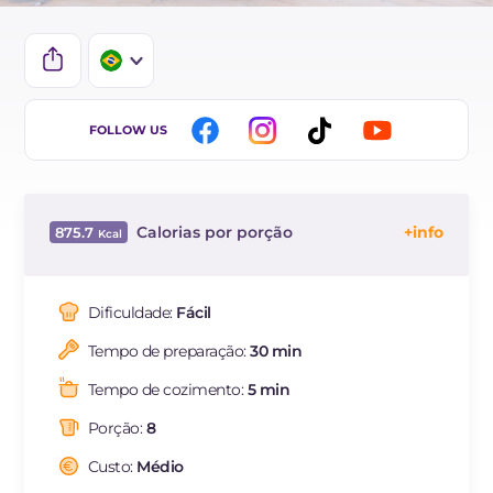
IT
FOLLOW US
EN
ES
Calorias por porção
875.7
DE
Energía
Kcal
875.7
FR
Carboidratos
g
76.9
Dificuldade:
Fácil
NL
dos quais açúcares
g
64.2
Tempo de preparação:
30 min
Proteína
g
16.9
Gorduras
g
55.6
Tempo de cozimento:
5 min
das quais gorduras
g
24.8
saturadas
Porção:
8
Fibra
g
168
Custo:
Médio
Colesterol
mg
5.6