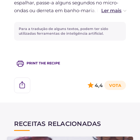
espalhar, passe-a alguns segundos no micro-
ondas ou derreta em banho-maria. Para
enriquecer ainda mais este tiramisù com
Nutella, você pode usar praliné de avelã
Para a tradução de alguns textos, podem ter sido
também na primeira camada de biscoitos
utilizadas ferramentas de inteligência artificial.
champagne ou, eventualmente, usar lascas de
coco. Para permitir que as crianças também
possam saborear, substitua o café por leite com
PRINT THE RECIPE
cacau!
4,4
RECEITAS RELACIONADAS