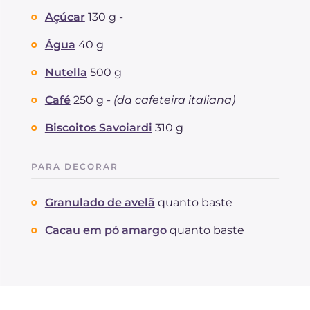
Colesterol
Açúcar
130 g -
mg
5.6
Sódio
mg
73.4
Água
40 g
Nutella
500 g
Café
250 g -
(da cafeteira italiana)
Biscoitos Savoiardi
310 g
PARA DECORAR
Granulado de avelã
quanto baste
Cacau em pó amargo
quanto baste