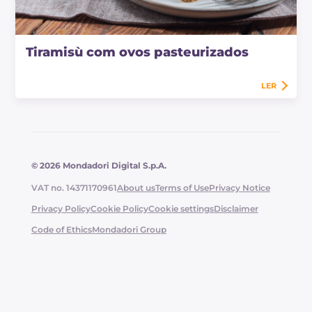
Tiramisù com ovos pasteurizados
LER
© 2026 Mondadori Digital S.p.A.
VAT no. 14371170961
About us
Terms of Use
Privacy Notice
Privacy Policy
Cookie Policy
Cookie settings
Disclaimer
Code of Ethics
Mondadori Group