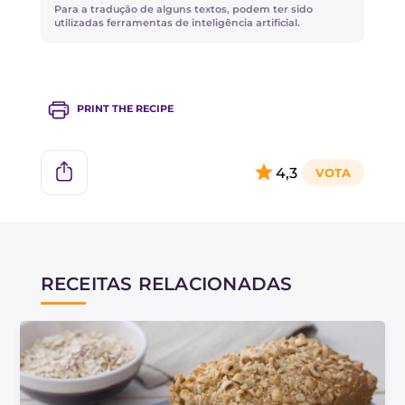
quantidade de bicarbonato e um pouco menos
Para a tradução de alguns textos, podem ter sido
de cremor tártaro!
utilizadas ferramentas de inteligência artificial.
Descubra a receita do
Leite de aveia caseiro
!
PRINT THE RECIPE
4,3
RECEITAS RELACIONADAS