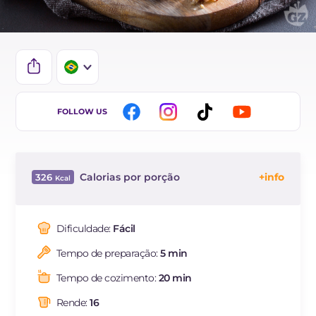
IT
FOLLOW US
EN
DE
Calorias por porção
326
FR
Energía
Kcal
326
ES
Carboidratos
g
39.3
Dificuldade:
Fácil
NL
dos quais açúcares
g
23.5
Tempo de preparação:
5 min
Proteína
g
4.4
Gorduras
g
16.8
Tempo de cozimento:
20 min
das quais gorduras
g
1.8
saturadas
Rende:
16