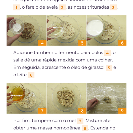
, o farelo de aveia
, as nozes trituradas
.
1
2
3
Adicione também o fermento para bolos
, o
4
sal e dê uma rápida mexida com uma colher.
Em seguida, acrescente o óleo de girassol
e
5
o leite
.
6
Por fim, tempere com o mel
. Misture até
7
obter uma massa homogênea
. Estenda no
8