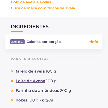
Bolo de aveia e avelãs
Cuca de maçã com flocos de aveia
INGREDIENTES
Calorias por porção
326
Energía
Kcal
326
Carboidratos
g
39.3
PARA 16 BISCOITOS
dos quais açúcares
g
23.5
Proteína
g
4.4
farelo de aveia
100 g
Gorduras
g
16.8
das quais gorduras saturadas
Leite de Avena
100 g
g
1.8
Colesterol
mg
9.1
Farinha de amêndoas
200 g
Sódio
mg
125
nozes
100 g -
pique