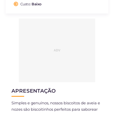
Colesterol
mg
9.1
Custo:
Baixo
Sódio
mg
125
APRESENTAÇÃO
Simples e genuínos, nossos biscoitos de aveia e
nozes são biscoitinhos perfeitos para saborear