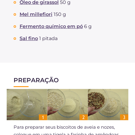
Óleo de girassol
50 g
Mel millefiori
150 g
Fermento químico em pó
6 g
Sal fino
1 pitada
PREPARAÇÃO
Para preparar seus biscoitos de aveia e nozes,
coloque em uma tigela a farinha de amêndoas