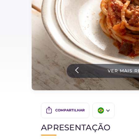
Bolos e panificacao
Molhos
Ultimas receitas
IT Website
VER MAIS R
Facebook
Instagram
TikTok
YouTube
COMPARTILHAR
IT
APRESENTAÇÃO
EN