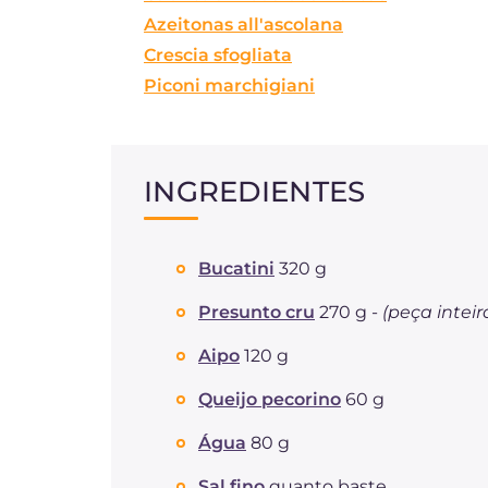
Azeitonas all'ascolana
Crescia sfogliata
Piconi marchigiani
INGREDIENTES
Bucatini
320 g
Presunto cru
270 g -
(peça inteir
Aipo
120 g
Queijo pecorino
60 g
Água
80 g
Sal fino
quanto baste