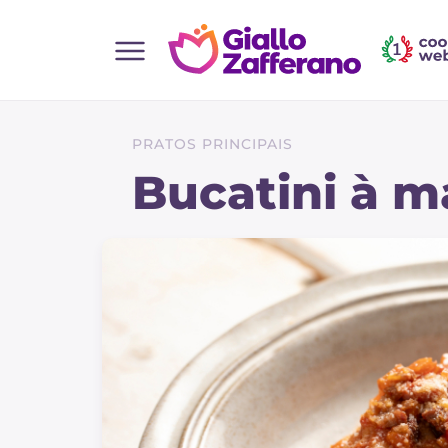
Home
Todas as receitas
PRATOS PRINCIPAIS
Entradas
Bucatini à m
Saladas
Pratos principais
Pão
Bebidas e refrescos
Sobremesas
Acompanhamentos
Pizzas e focaccia