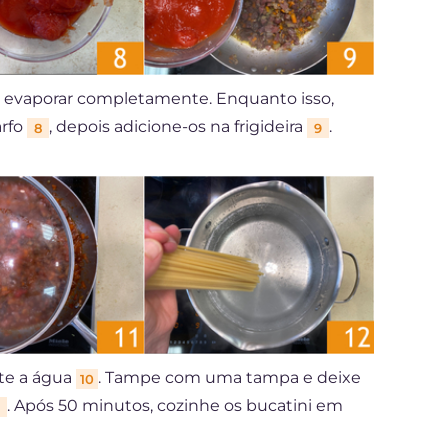
 evaporar completamente. Enquanto isso,
rfo
, depois adicione-os na frigideira
.
8
9
te a água
. Tampe com uma tampa e deixe
10
. Após 50 minutos, cozinhe os bucatini em
1