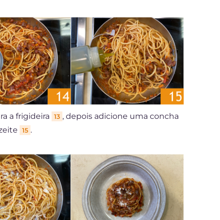
a a frigideira
, depois adicione uma concha
13
zeite
.
15