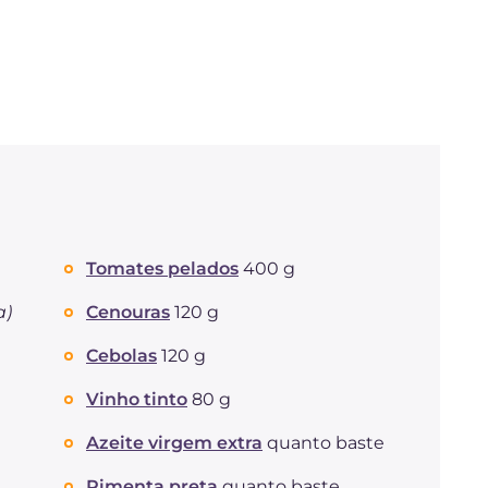
Tomates pelados
400 g
a)
Cenouras
120 g
Cebolas
120 g
Vinho tinto
80 g
Azeite virgem extra
quanto baste
Pimenta preta
quanto baste