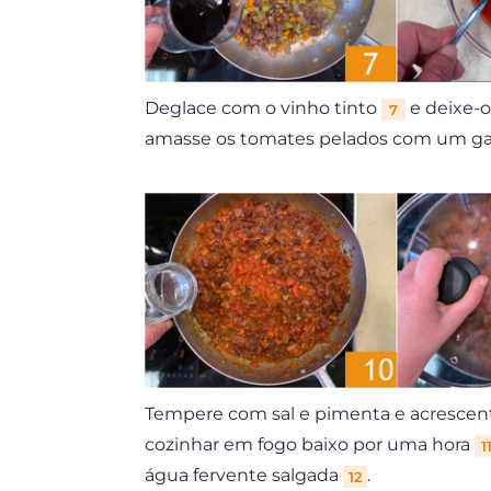
Deglace com o vinho tinto
e deixe-o
7
amasse os tomates pelados com um ga
Tempere com sal e pimenta e acrescen
cozinhar em fogo baixo por uma hora
1
água fervente salgada
.
12