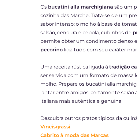
Os
bucatini alla marchigiana
são um pr
DE
cozinha das Marche. Trata-se de um pre
ES
sabor intenso: o molho à base de toma
FR
salsão, cenoura e cebola, cubinhos de
p
permite obter um condimento denso e 
NL
pecorino
liga tudo com seu caráter mar
Uma receita rústica ligada à
tradição ca
ser servida com um formato de massa l
molho. Prepare os bucatini alla march
jantar entre amigos; certamente serão 
italiana mais autêntica e genuína.
Descubra outros pratos típicos da culin
Vincisgrassi
Cabrito à moda das Marcas