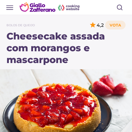
4,2
BOLOS DE QUEIJO
Cheesecake assada
com morangos e
mascarpone