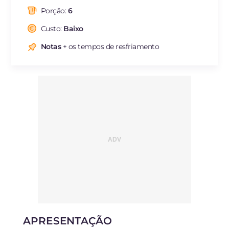
das quais gorduras
g
26.3
saturadas
Porção:
6
Fibra
g
217.3
Custo:
Baixo
Colesterol
mg
2
Notas
+ os tempos de resfriamento
Sódio
mg
146.3
APRESENTAÇÃO