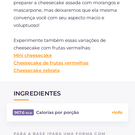
preparar a cheesecake assada com morangos e
mascarpone, mas deixaremos que ela mesma
convença você com seu aspecto macio e
voluptuoso!
Experimente também essas variações de
cheesecake com frutas vermelhas:
Mini cheesecake
Cheesecake de frutas vermelhas
Cheesecake zebrata
INGREDIENTES
Calorias por porção
967.6
Energía
Kcal
967.6
Carboidratos
g
121.3
PARA A BASE (PARA UMA FORMA COM