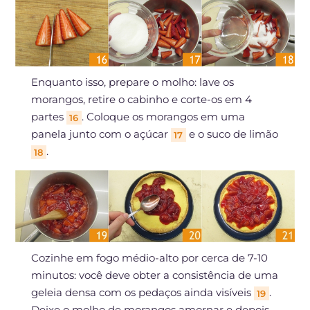
Enquanto isso, prepare o molho: lave os
morangos, retire o cabinho e corte-os em 4
partes
. Coloque os morangos em uma
16
panela junto com o açúcar
e o suco de limão
17
.
18
Cozinhe em fogo médio-alto por cerca de 7-10
minutos: você deve obter a consistência de uma
geleia densa com os pedaços ainda visíveis
.
19
Deixe o molho de morangos amornar e depois