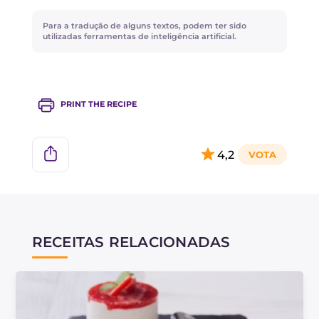
pedacinhos de fruta.
Para a tradução de alguns textos, podem ter sido
Não recomendamos substituir o queijo cremoso
utilizadas ferramentas de inteligência artificial.
por ricota, mas você pode usar a mesma
quantidade de robiola!
PRINT THE RECIPE
4,2
RECEITAS RELACIONADAS