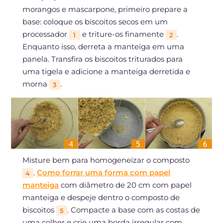
morangos e mascarpone, primeiro prepare a
base: coloque os biscoitos secos em um
processador
e triture-os finamente
.
1
2
Enquanto isso, derreta a manteiga em uma
panela. Transfira os biscoitos triturados para
uma tigela e adicione a manteiga derretida e
morna
.
3
Misture bem para homogeneizar o composto
.
Como forrar uma forma com papel
4
manteiga
com diâmetro de 20 cm com papel
manteiga e despeje dentro o composto de
biscoitos
. Compacte a base com as costas de
5
uma colher e crie uma borda irregular com