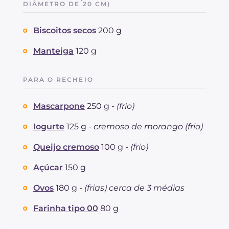
dos quais açúcares
DIÂMETRO DE 20 CM)
g
89
Proteína
g
13.2
Biscoitos secos
200 g
Gorduras
g
47.7
das quais gorduras saturadas
g
26.3
Manteiga
120 g
Fibra
g
217.3
Colesterol
mg
2
PARA O RECHEIO
Sódio
mg
146.3
Mascarpone
250 g -
(frio)
Iogurte
125 g -
cremoso de morango (frio)
Queijo cremoso
100 g -
(frio)
Açúcar
150 g
Ovos
180 g -
(frias) cerca de 3 médias
Farinha tipo 00
80 g