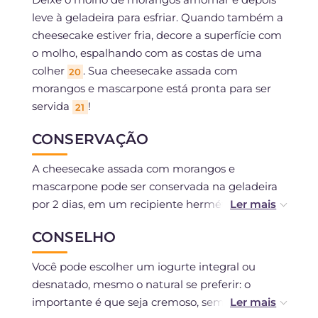
leve à geladeira para esfriar. Quando também a
cheesecake estiver fria, decore a superfície com
o molho, espalhando com as costas de uma
colher
. Sua cheesecake assada com
20
morangos e mascarpone está pronta para ser
servida
!
21
CONSERVAÇÃO
A cheesecake assada com morangos e
mascarpone pode ser conservada na geladeira
por 2 dias, em um recipiente hermético.
CONSELHO
Não é recomendada a congelamento.
Você pode escolher um iogurte integral ou
desnatado, mesmo o natural se preferir: o
importante é que seja cremoso, sem