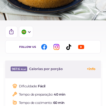
IT
FOLLOW US
EN
FR
Calorias por porção
967.6
DE
Energía
Kcal
967.6
ES
Carboidratos
g
121.3
Dificuldade:
Fácil
NL
dos quais açúcares
g
89
Tempo de preparação:
40 min
Proteína
g
13.2
Gorduras
g
47.7
Tempo de cozimento:
60 min