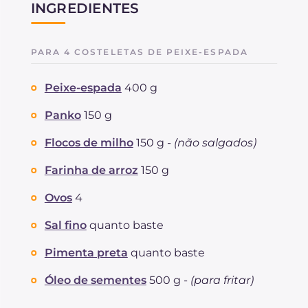
INGREDIENTES
PARA 4 COSTELETAS DE PEIXE-ESPADA
Peixe-espada
400 g
Panko
150 g
Flocos de milho
150 g -
(não salgados)
Farinha de arroz
150 g
Ovos
4
Sal fino
quanto baste
Pimenta preta
quanto baste
Óleo de sementes
500 g -
(para fritar)