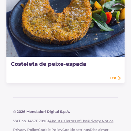
Costeleta de peixe-espada
LER
© 2026 Mondadori Digital S.p.A.
VAT no. 14371170961
About us
Terms of Use
Privacy Notice
Privacy Policy
Cookie Policy
Cookie settings
Disclaimer