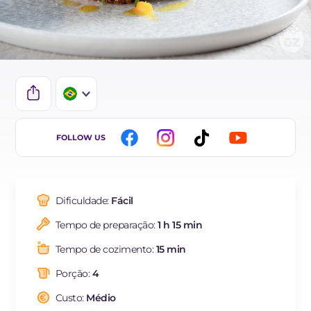
IT
FOLLOW US
EN
ES
Dificuldade:
Fácil
FR
Tempo de preparação:
1 h 15 min
DE
Tempo de cozimento:
15 min
NL
Porção:
4
Custo:
Médio