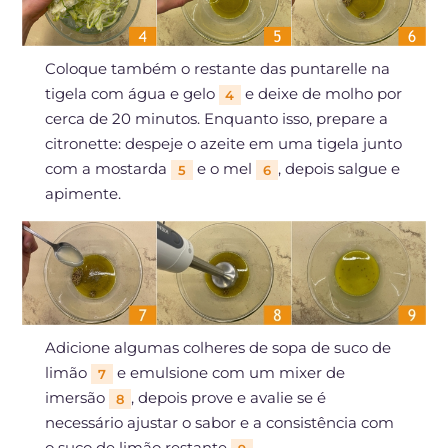
Coloque também o restante das puntarelle na
tigela com água e gelo
e deixe de molho por
4
cerca de 20 minutos. Enquanto isso, prepare a
citronette: despeje o azeite em uma tigela junto
com a mostarda
e o mel
, depois salgue e
5
6
apimente.
Adicione algumas colheres de sopa de suco de
limão
e emulsione com um mixer de
7
imersão
, depois prove e avalie se é
8
necessário ajustar o sabor e a consistência com
o suco de limão restante
.