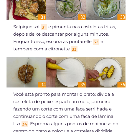
Salpique sal
e pimenta nas costeletas fritas,
31
depois deixe descansar por alguns minutos.
Enquanto isso, escorra as puntarelle
e
32
tempere com a citronette
.
33
Você está pronto para montar o prato: divida a
costeleta de peixe-espada ao meio, primeiro
fazendo um corte com uma faca serrilhada e
continuando o corte com uma faca de lâmina
lisa
. Esprema alguns pontos de maionese no
34
centro do prato e coloque a costeleta dividida