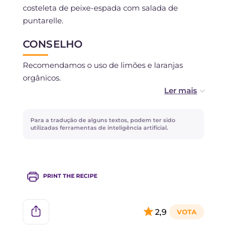
costeleta de peixe-espada com salada de
puntarelle.
CONSELHO
Recomendamos o uso de limões e laranjas
orgânicos.
Tenha cuidado para não cortar também a base
do maço de puntarelle: ela não é adequada
Para a tradução de alguns textos, podem ter sido
para saladas, mas é ótima para fazer um caldo
utilizadas ferramentas de inteligência artificial.
de vegetais caseiro!
Para a citronette, você pode usar óleo de
PRINT THE RECIPE
sementes em vez de azeite, se preferir um
sabor mais suave.
2,9
Tempere as puntarelle na hora de servir, caso