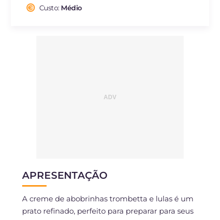
Fibra
g
2.1
Custo:
Médio
Colesterol
mg
52
Sódio
mg
548
APRESENTAÇÃO
A creme de abobrinhas trombetta e lulas é um
prato refinado, perfeito para preparar para seus