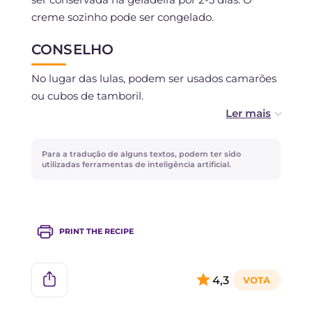
creme sozinho pode ser congelado.
CONSELHO
No lugar das lulas, podem ser usados camarões
ou cubos de tamboril.
Se você não gosta de peixe, pode usar bacon
defumado ou tiras de presunto cru salteadas na
Para a tradução de alguns textos, podem ter sido
frigideira.
utilizadas ferramentas de inteligência artificial.
PRINT THE RECIPE
4,3