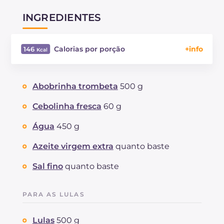
INGREDIENTES
Calorias por porção
146
Energía
Kcal
146
Carboidratos
g
4.1
Abobrinha trombeta
500 g
dos quais açúcares
g
3.9
Proteína
g
12.1
Cebolinha fresca
60 g
Gorduras
g
9
Água
450 g
das quais gorduras saturadas
g
1.8
Fibra
g
2.1
Azeite virgem extra
quanto baste
Colesterol
mg
52
Sal fino
quanto baste
Sódio
mg
548
PARA AS LULAS
Lulas
500 g