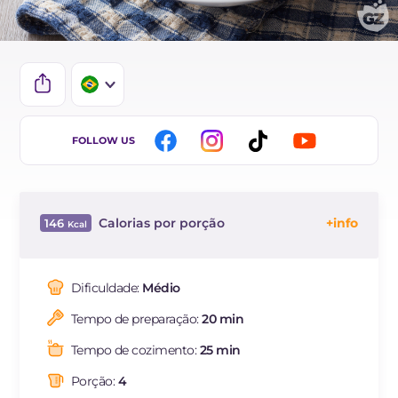
IT
FOLLOW US
EN
ES
Calorias por porção
146
FR
Energía
Kcal
146
DE
Carboidratos
g
4.1
Dificuldade:
Médio
NL
dos quais açúcares
g
3.9
Tempo de preparação:
20 min
Proteína
g
12.1
Gorduras
g
9
Tempo de cozimento:
25 min
das quais gorduras
g
1.8
saturadas
Porção:
4