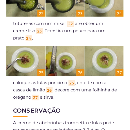
triture-as com um mixer
até obter um
22
creme liso
. Transfira um pouco para um
23
prato
,
24
coloque as lulas por cima
, enfeite com a
25
casca de limão
, decore com uma folhinha de
26
orégano
e sirva.
27
CONSERVAÇÃO
A creme de abobrinhas trombetta e lulas pode
ser conservada na geladeira por 2-3 dias. O