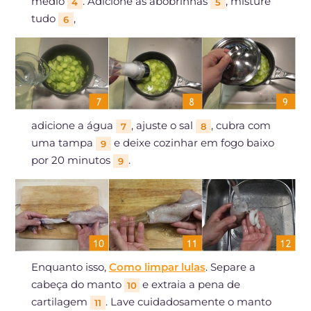
médio
. Adicione as abobrinhas
, misture
4
5
tudo
,
6
adicione a água
, ajuste o sal
, cubra com
7
8
uma tampa
e deixe cozinhar em fogo baixo
9
por 20 minutos
.
9
Enquanto isso,
Como limpar lulas
. Separe a
cabeça do manto
e extraia a pena de
10
cartilagem
. Lave cuidadosamente o manto
11