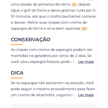
uma pitada de pimenta-do-reino
, depois
29
ligue o grill do forno e deixe gratinar tudo por 5-
10 minutos, até que o molho bechamel comece
a dourar. Retire suas crepes com creme de
aspargos do forno e sirva bem quentes
!
30
CONSERVAÇÃO
As crepes com creme de aspargos podem ser
mantidas na geladeira por cerca de 2 dias. Se
você usou aspargos frescos, pode congelar as
crepes antes de levá-las ao forno e depois
DICA
cozinhá-las uma vez descongeladas. Você pode
conservar a massa das crepes por no máximo 12
Se os aspargos não estiverem na estação, você
horas na geladeira coberta com filme plástico.
pode seguir o mesmo procedimento para fazer
um creme de alcachofra, cogumelos ou
espinafre... o resultado ainda será delicioso!