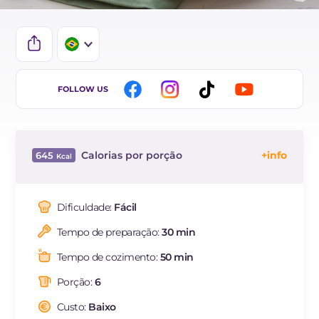
IT
FOLLOW US
EN
ES
Calorias por porção
645
FR
Energía
Kcal
645
DE
Carboidratos
g
50.5
Dificuldade:
Fácil
NL
dos quais açúcares
g
12.3
Tempo de preparação:
30 min
Proteína
g
29
Gorduras
g
36.3
Tempo de cozimento:
50 min
das quais gorduras
g
20.85
saturadas
Porção:
6
Fibra
g
3.2
Custo:
Baixo
Colesterol
mg
202