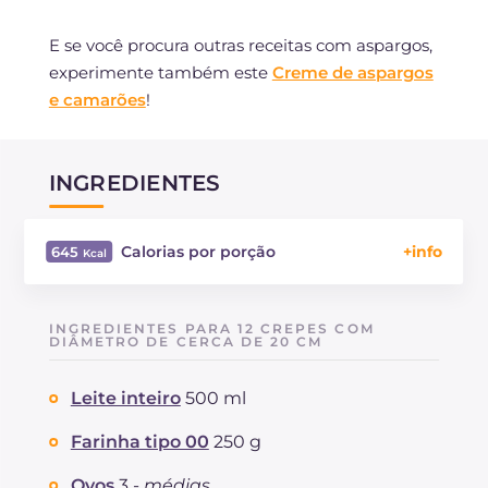
E se você procura outras receitas com aspargos,
experimente também este
Creme de aspargos
e camarões
!
INGREDIENTES
Calorias por porção
645
Energía
Kcal
645
Carboidratos
g
50.5
INGREDIENTES PARA 12 CREPES COM
dos quais açúcares
DIÂMETRO DE CERCA DE 20 CM
g
12.3
Proteína
g
29
Leite inteiro
500 ml
Gorduras
g
36.3
das quais gorduras saturadas
g
20.85
Farinha tipo 00
250 g
Fibra
g
3.2
Colesterol
Ovos
3 -
médias
mg
202