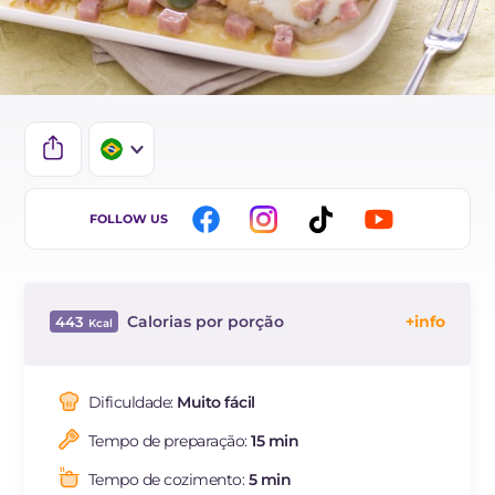
IT
FOLLOW US
EN
DE
Calorias por porção
443
ES
Energía
Kcal
443
FR
Carboidratos
g
4.7
Dificuldade:
Muito fácil
NL
dos quais açúcares
g
0.9
Tempo de preparação:
15 min
Proteína
g
45.5
Gorduras
g
26.4
Tempo de cozimento:
5 min