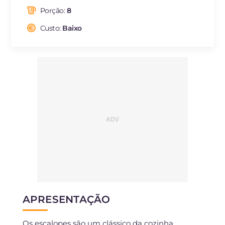
das quais gorduras
g
12.65
saturadas
Porção:
8
Fibra
g
0.6
Custo:
Baixo
Colesterol
mg
145
Sódio
mg
459
APRESENTAÇÃO
Os escalopes são um clássico da cozinha