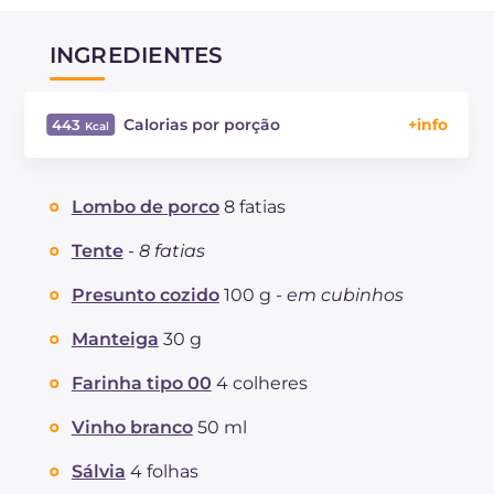
INGREDIENTES
Calorias por porção
443
Energía
Kcal
443
Carboidratos
g
4.7
Lombo de porco
8 fatias
dos quais açúcares
g
0.9
Proteína
g
45.5
Tente
-
8 fatias
Gorduras
g
26.4
Presunto cozido
100 g -
em cubinhos
das quais gorduras saturadas
g
12.65
Fibra
g
0.6
Manteiga
30 g
Colesterol
mg
145
Farinha tipo 00
4 colheres
Sódio
mg
459
Vinho branco
50 ml
Sálvia
4 folhas