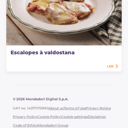
Escalopes à valdostana
LER
© 2026 Mondadori Digital S.p.A.
VAT no. 14371170961
About us
Terms of Use
Privacy Notice
Privacy Policy
Cookie Policy
Cookie settings
Disclaimer
Code of Ethics
Mondadori Group