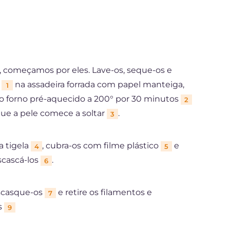
 começamos por eles. Lave-os, seque-os e
s
na assadeira forrada com papel manteiga,
1
 o forno pré-aquecido a 200° por 30 minutos
2
 que a pele comece a soltar
.
3
a tigela
, cubra-os com filme plástico
e
4
5
escascá-los
.
6
escasque-os
e retire os filamentos e
7
as
9