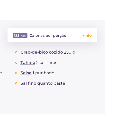
Calorias por porção
125
Energía
Kcal
125
Grão-de-bico cozido
250 g
Carboidratos
g
10
dos quais açúcares
g
6.2
Tahine
2 colheres
Proteína
g
4.5
Gorduras
e
Salsa
1 punhado
g
7.5
das quais gorduras
g
1.08
saturadas
Sal fino
quanto baste
Fibra
g
6.5
Sódio
mg
818