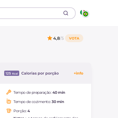
4,8
/5
Calorias por porção
125
Energía
Kcal
125
Carboidratos
g
10
Tempo de preparação:
40 min
dos quais açúcares
g
6.2
Tempo de cozimento:
30 min
Proteína
g
4.5
Gorduras
g
7.5
Porção:
4
das quais gorduras
g
1.08