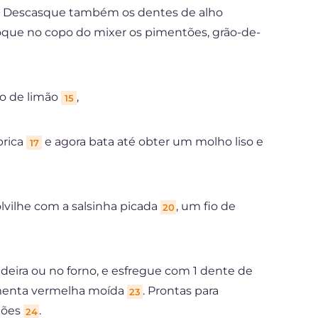
. Descasque também os dentes de alho
oque no copo do mixer os pimentões, grão-de-
co de limão
,
15
prica
e agora bata até obter um molho liso e
17
olvilhe com a salsinha picada
, um fio de
20
gideira ou no forno, e esfregue com 1 dente de
imenta vermelha moída
. Prontas para
23
tões
.
24