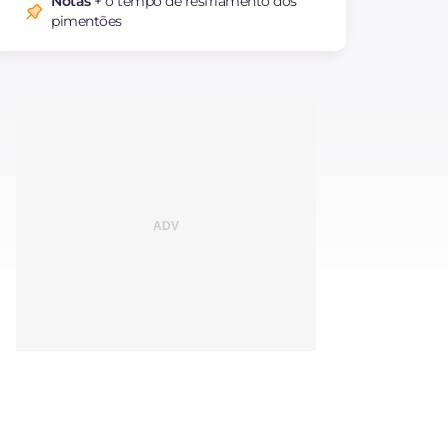
Notas
+ o tempo de resfriamento dos
saturadas
pimentões
Fibra
g
6.5
Sódio
mg
818