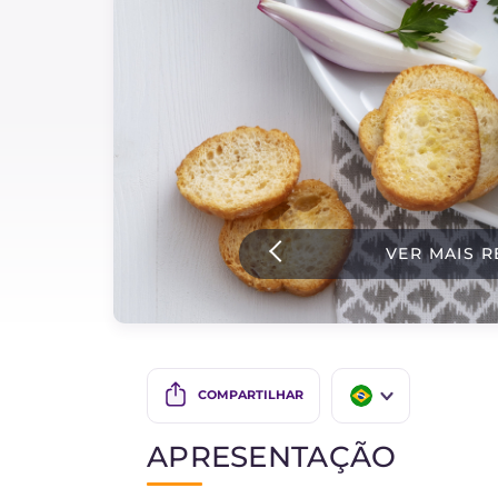
Bolos e panificacao
Molhos
Ultimas receitas
IT Website
VER MAIS R
Facebook
Instagram
TikTok
YouTube
COMPARTILHAR
IT
APRESENTAÇÃO
EN