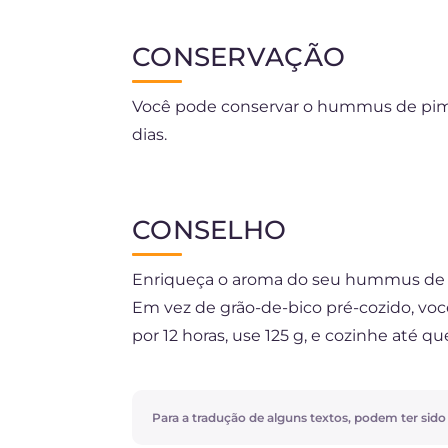
CONSERVAÇÃO
Você pode conservar o hummus de pime
dias.
É melhor não congelá-lo.
CONSELHO
Enriqueça o aroma do seu hummus de p
Em vez de grão-de-bico pré-cozido, voc
por 12 horas, use 125 g, e cozinhe até 
tahine é um creme à base de sementes 
a receita do Hummus tradicional, se não
Para a tradução de alguns textos, podem ter sido ut