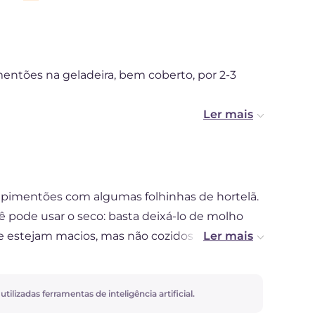
ntões na geladeira, bem coberto, por 2-3
imentões com algumas folhinhas de hortelã.
ê pode usar o seco: basta deixá-lo de molho
que estejam macios, mas não cozidos demais. A
de gergelim, você pode prepará-la, seguindo
 conseguir encontrá-la.
ilizadas ferramentas de inteligência artificial.