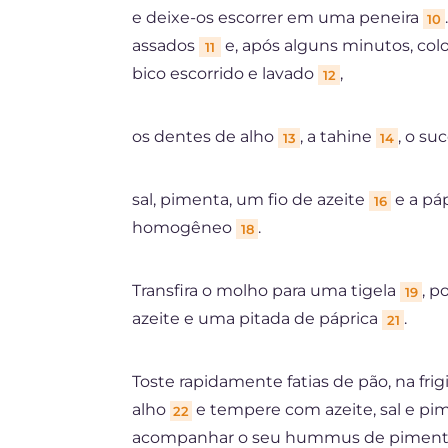
e deixe-os escorrer em uma peneira
10
assados
e, após alguns minutos, col
11
bico escorrido e lavado
,
12
os dentes de alho
, a tahine
, o su
13
14
sal, pimenta, um fio de azeite
e a pá
16
homogêneo
.
18
Transfira o molho para uma tigela
, p
19
azeite e uma pitada de páprica
.
21
Toste rapidamente fatias de pão, na fri
alho
e tempere com azeite, sal e p
22
acompanhar o seu hummus de pimen