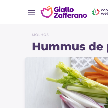
Home
Todas as receitas
MOLHOS
Entradas
Hummus de 
Saladas
Pratos principais
Pão
Bebidas e refrescos
Sobremesas
Acompanhamentos
Pizzas e focaccia