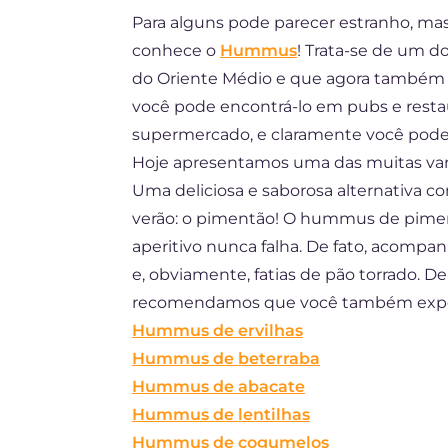
Para alguns pode parecer estranho, m
FR
conhece o
Hummus
! Trata-se de um 
ES
do Oriente Médio e que agora também é 
DE
você pode encontrá-lo em pubs e resta
supermercado, e claramente você pode p
NL
Hoje apresentamos uma das muitas va
Uma deliciosa e saborosa alternativa co
verão: o pimentão! O hummus de pime
aperitivo nunca falha. De fato, acompa
e, obviamente, fatias de pão torrado. D
recomendamos que você também exp
Hummus de ervilhas
Hummus de beterraba
Hummus de abacate
Hummus de lentilhas
Hummus de cogumelos