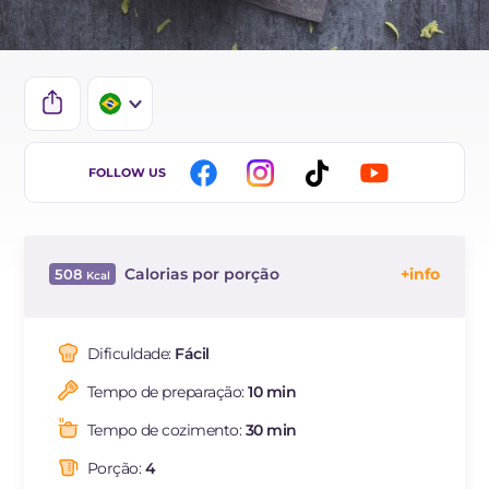
IT
FOLLOW US
EN
FR
Calorias por porção
508
ES
Energía
Kcal
508
DE
Carboidratos
g
71.2
Dificuldade:
Fácil
NL
dos quais açúcares
g
6.9
Tempo de preparação:
10 min
Proteína
g
25.8
Gorduras
g
13.4
Tempo de cozimento:
30 min
das quais gorduras
g
7.53
saturadas
Porção:
4