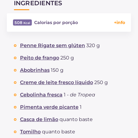
INGREDIENTES
Calorias por porção
508
Energía
Kcal
508
Carboidratos
g
71.2
Penne Rigate sem glúten
320 g
dos quais açúcares
g
6.9
Proteína
g
25.8
Peito de frango
250 g
Gorduras
g
13.4
Abobrinhas
150 g
das quais gorduras saturadas
g
7.53
Fibra
g
3.1
Creme de leite fresco líquido
250 g
Colesterol
mg
79
Cebolinha fresca
1 -
de Tropea
Sódio
mg
344
Pimenta verde picante
1
Casca de limão
quanto baste
Tomilho
quanto baste