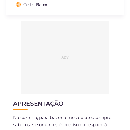
Fibra
g
3.1
Custo:
Baixo
Colesterol
mg
79
Sódio
mg
344
APRESENTAÇÃO
Na cozinha, para trazer à mesa pratos sempre
saborosos e originais, é preciso dar espaço à