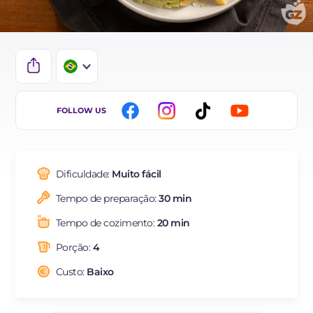
IT
FOLLOW US
EN
DE
Dificuldade:
Muito fácil
ES
Tempo de preparação:
30 min
FR
Tempo de cozimento:
20 min
NL
Porção:
4
Custo:
Baixo