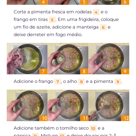
Corte a pimenta fresca em rodelas
e o
4
frango em tiras
. Em uma frigideira, coloque
5
um fio de azeite, adicione a manteiga
e
6
deixe derreter em fogo médio.
Adicione o frango
, o alho
e a pimenta
.
7
8
9
Adicione também o tomilho seco
e a
10
páprica
. Misture
e deixe dourar por 2-3