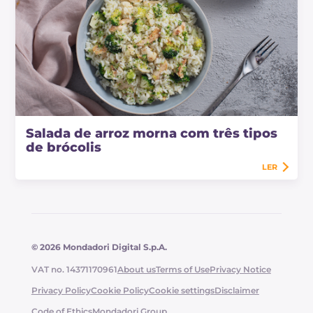
Salada de arroz morna com três tipos
de brócolis
LER
© 2026 Mondadori Digital S.p.A.
VAT no. 14371170961
About us
Terms of Use
Privacy Notice
Privacy Policy
Cookie Policy
Cookie settings
Disclaimer
Code of Ethics
Mondadori Group