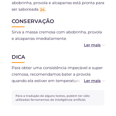
abobrinha, provola e alcaparras está pronta para
ser saboreada
.
24
CONSERVAÇÃO
Sirva a massa cremosa com abobrinha, provola
e alcaparras imediatamente.
Você pode preparar o creme de abobrinha com
DICA
antecedência.
Para obter uma consistência impecável e super
cremosa, recomendamos bater a provola
quando ela estiver em temperatura ambiente e,
se necessário, você pode adicionar um pouco da
água do cozimento da massa quente para
Para a tradução de alguns textos, podem ter sido
ajudar a dissolvê-la sem formar grumos antes
utilizadas ferramentas de inteligência artificial.
de incorporá-la ao prato.