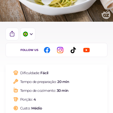
IT
FOLLOW US
EN
DE
Dificuldade:
Fácil
ES
Tempo de preparação:
20 min
FR
Tempo de cozimento:
30 min
NL
Porção:
4
Custo:
Médio