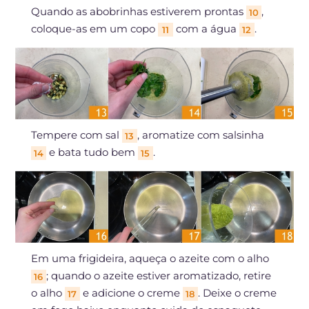
Quando as abobrinhas estiverem prontas
,
10
coloque-as em um copo
com a água
.
11
12
Tempere com sal
, aromatize com salsinha
13
e bata tudo bem
.
14
15
Em uma frigideira, aqueça o azeite com o alho
; quando o azeite estiver aromatizado, retire
16
o alho
e adicione o creme
. Deixe o creme
17
18