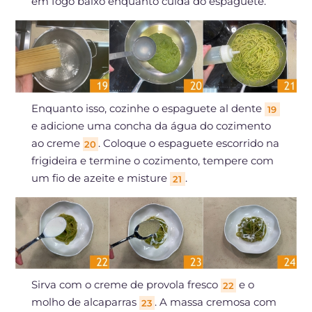
em fogo baixo enquanto cuida do espaguete.
Enquanto isso, cozinhe o espaguete al dente
19
e adicione uma concha da água do cozimento
ao creme
. Coloque o espaguete escorrido na
20
frigideira e termine o cozimento, tempere com
um fio de azeite e misture
.
21
Sirva com o creme de provola fresco
e o
22
molho de alcaparras
. A massa cremosa com
23