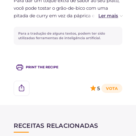
Para dar um toque extra de sabor ao seu prato,
você pode tostar o grão-de-bico com uma
pitada de curry em vez da páprica e adicionar
raspas de limão raladas no final, assim
realçando a frescura da hortelã e contrastando a
Para a tradução de alguns textos, podem ter sido
doçura da abobrinha.
utilizadas ferramentas de inteligência artificial.
PRINT THE RECIPE
5
RECEITAS RELACIONADAS