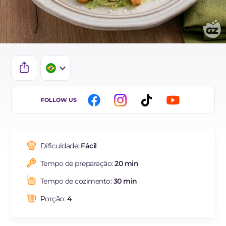
IT
FOLLOW US
EN
DE
Dificuldade:
Fácil
ES
Tempo de preparação:
20 min
FR
Tempo de cozimento:
30 min
NL
Porção:
4