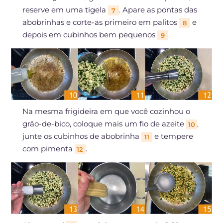
reserve em uma tigela
. Apare as pontas das
7
abobrinhas e corte-as primeiro em palitos
e
8
depois em cubinhos bem pequenos
.
9
Na mesma frigideira em que você cozinhou o
grão-de-bico, coloque mais um fio de azeite
,
10
junte os cubinhos de abobrinha
e tempere
11
com pimenta
.
12