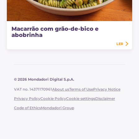
Macarrão com grão-de-bico e
abobrinha
LER
© 2026 Mondadori Digital S.p.A.
VAT no. 14371170961
About us
Terms of Use
Privacy Notice
Privacy Policy
Cookie Policy
Cookie settings
Disclaimer
Code of Ethics
Mondadori Group