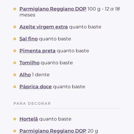
Parmigiano Reggiano DOP
100 g -
12 a 18
meses
Azeite virgem extra
quanto baste
Sal fino
quanto baste
Pimenta preta
quanto baste
Tomilho
quanto baste
Alho
1 dente
Páprica doce
quanto baste
PARA DECORAR
Hortelã
quanto baste
Parmigiano Reggiano DOP
20 g