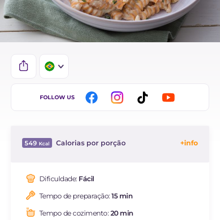
IT
FOLLOW US
DE
FR
Calorias por porção
549
ES
Energía
Kcal
549
Carboidratos
g
32.5
Dificuldade:
Fácil
dos quais açúcares
g
4
Tempo de preparação:
15 min
Proteína
g
28.4
Gorduras
g
33.9
Tempo de cozimento:
20 min