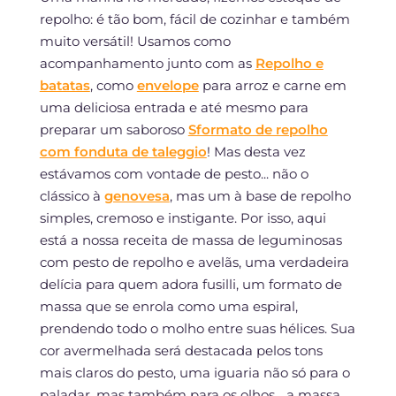
repolho: é tão bom, fácil de cozinhar e também
muito versátil! Usamos como
acompanhamento junto com as
Repolho e
batatas
, como
envelope
para arroz e carne em
uma deliciosa entrada e até mesmo para
preparar um saboroso
Sformato de repolho
com fonduta de taleggio
! Mas desta vez
estávamos com vontade de pesto... não o
clássico à
genovesa
, mas um à base de repolho
simples, cremoso e instigante. Por isso, aqui
está a nossa receita de massa de leguminosas
com pesto de repolho e avelãs, uma verdadeira
delícia para quem adora fusilli, um formato de
massa que se enrola como uma espiral,
prendendo todo o molho entre suas hélices. Sua
cor avermelhada será destacada pelos tons
mais claros do pesto, uma iguaria não só para o
paladar, mas também para os olhos... a massa