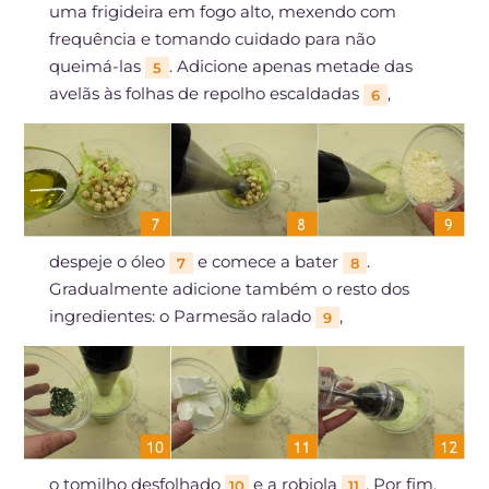
uma frigideira em fogo alto, mexendo com
frequência e tomando cuidado para não
queimá-las
. Adicione apenas metade das
5
avelãs às folhas de repolho escaldadas
,
6
despeje o óleo
e comece a bater
.
7
8
Gradualmente adicione também o resto dos
ingredientes: o Parmesão ralado
,
9
o tomilho desfolhado
e a robiola
. Por fim,
10
11