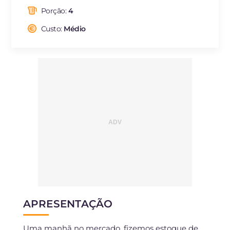
das quais gorduras
g
9.12
saturadas
Porção:
4
Fibra
g
10.8
Custo:
Médio
Colesterol
mg
34
Sódio
mg
856
APRESENTAÇÃO
Uma manhã no mercado, fizemos estoque de