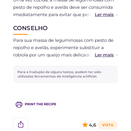
pesto de repolho e avelãs deve ser consumida
imediatamente para evitar que perca a
consistência; no entanto, se necessário, você
CONSELHO
pode guardá-la por alguns dias na geladeira.
Se preferir, pode preparar o pesto de repolho
Para sua massa de leguminosas com pesto de
com no máximo dois dias de antecedência. Não
repolho e avelãs, experimente substituir a
é recomendada a congelação.
robiola por um queijo mais delicado, como a
ricota, ou mais ácido, como o queijo de cabra!
Em vez de avelãs, você pode usar amêndoas ou
Para a tradução de alguns textos, podem ter sido
pinhões para um sabor mais doce ou nozes para
utilizadas ferramentas de inteligência artificial.
um sabor mais rico.
PRINT THE RECIPE
4,6