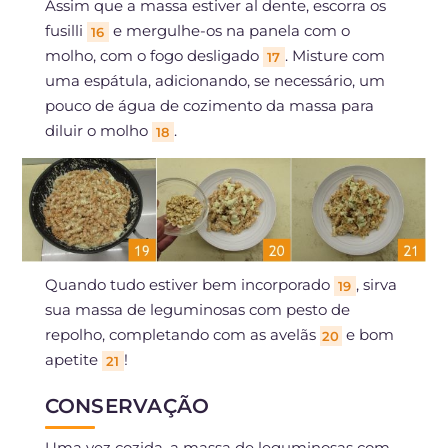
Assim que a massa estiver al dente, escorra os
fusilli
e mergulhe-os na panela com o
16
molho, com o fogo desligado
. Misture com
17
uma espátula, adicionando, se necessário, um
pouco de água de cozimento da massa para
diluir o molho
.
18
Quando tudo estiver bem incorporado
, sirva
19
sua massa de leguminosas com pesto de
repolho, completando com as avelãs
e bom
20
apetite
!
21
CONSERVAÇÃO
Uma vez cozida, a massa de leguminosas com