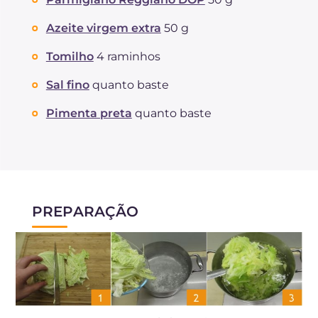
Sódio
mg
856
Azeite virgem extra
50 g
Tomilho
4 raminhos
Sal fino
quanto baste
Pimenta preta
quanto baste
PREPARAÇÃO