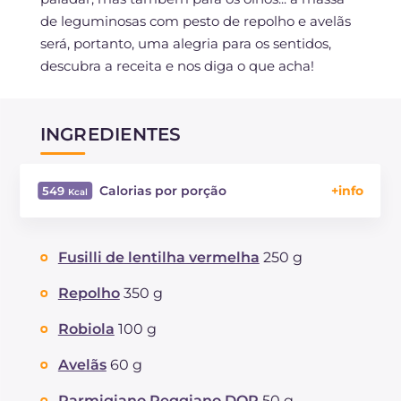
de leguminosas com pesto de repolho e avelãs
será, portanto, uma alegria para os sentidos,
descubra a receita e nos diga o que acha!
INGREDIENTES
Calorias por porção
549
Energía
Kcal
549
Carboidratos
g
32.5
Fusilli de lentilha vermelha
250 g
dos quais açúcares
g
4
Proteína
g
28.4
Repolho
350 g
Gorduras
g
33.9
Robiola
100 g
das quais gorduras saturadas
g
9.12
Fibra
g
10.8
Avelãs
60 g
Colesterol
mg
34
Parmigiano Reggiano DOP
50 g