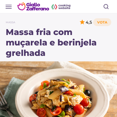
4,5
MASSA
Massa fria com
muçarela e berinjela
grelhada