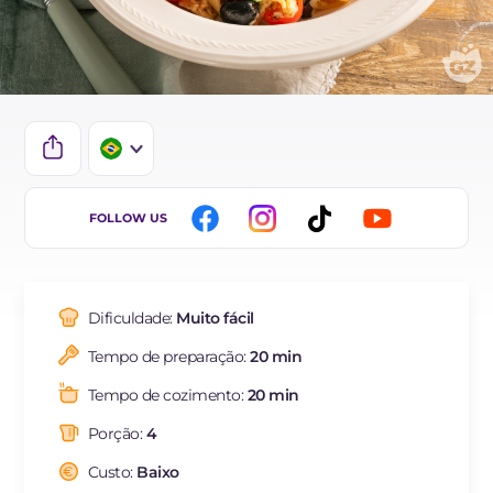
IT
FOLLOW US
EN
ES
Dificuldade:
Muito fácil
FR
Tempo de preparação:
20 min
DE
Tempo de cozimento:
20 min
NL
Porção:
4
Custo:
Baixo