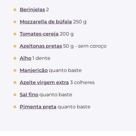
Berinjelas
2
Mozzarella de búfala
250 g
Tomates-cereja
200 g
Azeitonas pretas
50 g -
sem caroço
Alho
1 dente
Manjericão
quanto baste
Azeite virgem extra
3 colheres
Sal fino
quanto baste
Pimenta preta
quanto baste