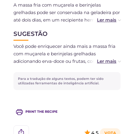
A massa fria com muçarela e berinjelas
grelhadas pode ser conservada na geladeira por
até dois dias, em um recipiente hermético. Se
você pretende prepará-la com antecedência e
SUGESTÃO
consumi-la nos dias seguintes, recomendamos
adicionar os tomatinhos por último, pois
Você pode enriquecer ainda mais a massa fria
tendem a azedar.
com muçarela e berinjelas grelhadas
adicionando erva-doce ou frutas, como
pêssegos, por exemplo!
Para a tradução de alguns textos, podem ter sido
utilizadas ferramentas de inteligência artificial.
PRINT THE RECIPE
4,5