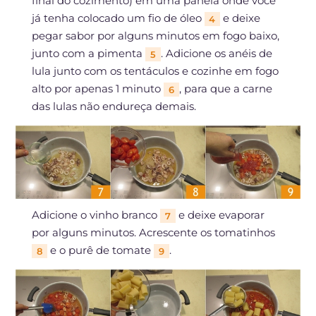
final do cozimento) em uma panela onde você
já tenha colocado um fio de óleo
e deixe
4
pegar sabor por alguns minutos em fogo baixo,
junto com a pimenta
. Adicione os anéis de
5
lula junto com os tentáculos e cozinhe em fogo
alto por apenas 1 minuto
, para que a carne
6
das lulas não endureça demais.
Adicione o vinho branco
e deixe evaporar
7
por alguns minutos. Acrescente os tomatinhos
e o purê de tomate
.
8
9