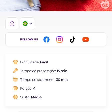
IT
FOLLOW US
EN
ES
Dificuldade:
Fácil
DE
Tempo de preparação:
15 min
FR
Tempo de cozimento:
30 min
Porção:
4
Custo:
Médio