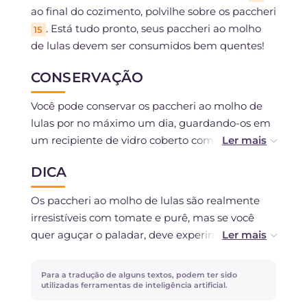
ao final do cozimento, polvilhe sobre os paccheri
. Está tudo pronto, seus paccheri ao molho
15
de lulas devem ser consumidos bem quentes!
CONSERVAÇÃO
Você pode conservar os paccheri ao molho de
lulas por no máximo um dia, guardando-os em
um recipiente de vidro coberto com filme
plástico. Se preferir, pode preparar o molho com
DICA
antecedência e depois cozinhar a massa. Não é
recomendável congelar.
Os paccheri ao molho de lulas são realmente
irresistíveis com tomate e purê, mas se você
quer aguçar o paladar, deve experimentar a
versão sem tomate. Em vez da água de
cozimento da massa, use caldo de peixe.
Para a tradução de alguns textos, podem ter sido
utilizadas ferramentas de inteligência artificial.