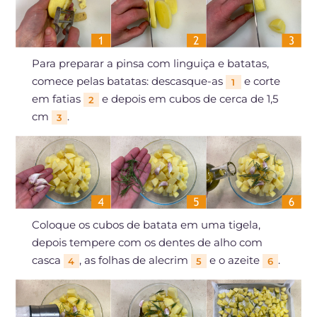
Para preparar a pinsa com linguiça e batatas,
comece pelas batatas: descasque-as
e corte
1
em fatias
e depois em cubos de cerca de 1,5
2
cm
.
3
Coloque os cubos de batata em uma tigela,
depois tempere com os dentes de alho com
casca
, as folhas de alecrim
e o azeite
.
4
5
6