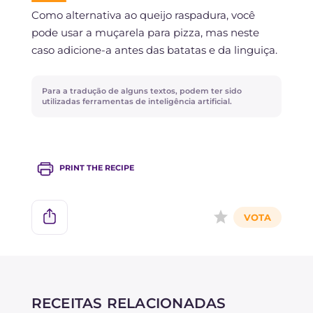
Você pode preparar com antecedência tanto as
Como alternativa ao queijo raspadura, você
batatas assadas quanto a linguiça na frigideira,
pode usar a muçarela para pizza, mas neste
e armazená-las na geladeira por um dia.
caso adicione-a antes das batatas e da linguiça.
Para a tradução de alguns textos, podem ter sido
utilizadas ferramentas de inteligência artificial.
PRINT THE RECIPE
RECEITAS RELACIONADAS