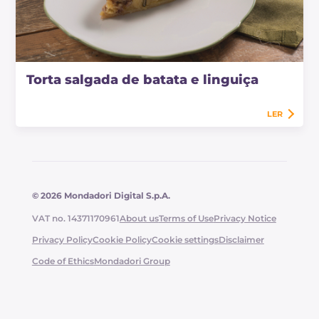
Torta salgada de batata e linguiça
LER
© 2026 Mondadori Digital S.p.A.
VAT no. 14371170961
About us
Terms of Use
Privacy Notice
Privacy Policy
Cookie Policy
Cookie settings
Disclaimer
Code of Ethics
Mondadori Group