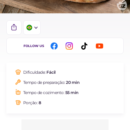
IT
FOLLOW US
EN
DE
Dificuldade:
Fácil
ES
Tempo de preparação:
20 min
FR
Tempo de cozimento:
55 min
NL
Porção:
8