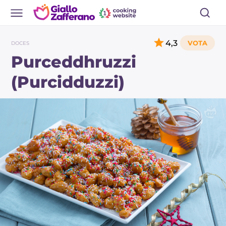
4,3
DOCES
Purceddhruzzi
(Purcidduzzi)