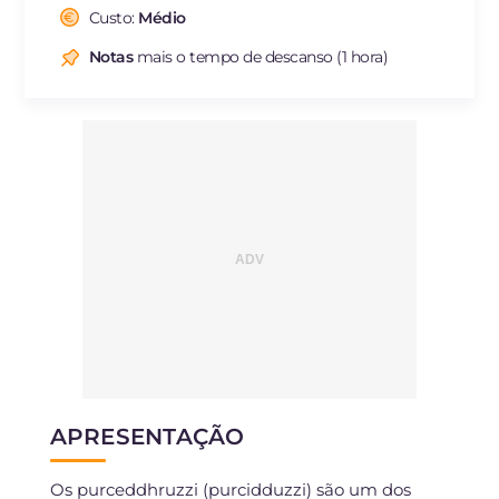
Fibra
g
3.7
Custo:
Médio
Sódio
mg
206
Notas
mais o tempo de descanso (1 hora)
APRESENTAÇÃO
Os purceddhruzzi (purcidduzzi) são um dos