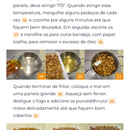
panela, deve atingir 170°. Quando atingir essa
temperatura, mergulhe alguns pedaços de cada
vez
e cozinhe por alguns minutos até que
16
fiquem bem dourados. Em seguida, escorra-os
e transfira-os para outra bandeja, com papel
17
toalha, para remover o excesso de óleo
.
18
Quando terminar de fritar, coloque o mel em
uma panela grande
. Aqueça sem ferver,
19
desligue o fogo e adicione os purceddhruzzi
,
20
mexa delicadamente até que fiquem bem
cobertos
.
21