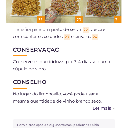
Transfira para um prato de servir
, decore
22
com confeitos coloridos
e sirva-os
.
23
24
CONSERVAÇÃO
Conserve os purcidduzzi por 3-4 dias sob uma
cúpula de vidro.
CONSELHO
No lugar do limoncello, você pode usar a
mesma quantidade de vinho branco seco.
Procurando outros docinhos típicos de Natal?
Experimente a receita dos
Buccellati siciliani
!
Para a tradução de alguns textos, podem ter sido