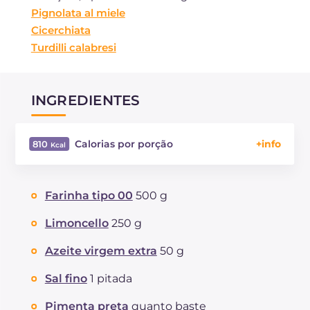
Pignolata al miele
Cicerchiata
Turdilli calabresi
INGREDIENTES
Calorias por porção
810
Energía
Kcal
810
Carboidratos
g
123.4
Farinha tipo 00
500 g
dos quais açúcares
g
59.7
Proteína
g
9.8
Limoncello
250 g
Gorduras
g
25.6
Azeite virgem extra
50 g
das quais gorduras saturadas
g
3.23
Fibra
g
3.7
Sal fino
1 pitada
Sódio
mg
206
Pimenta preta
quanto baste