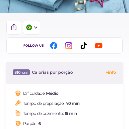
IT
FOLLOW US
EN
ES
Calorias por porção
810
DE
Energía
Kcal
810
FR
Carboidratos
g
123.4
Dificuldade:
Médio
NL
dos quais açúcares
g
59.7
Tempo de preparação:
40 min
Proteína
g
9.8
Gorduras
g
25.6
Tempo de cozimento:
15 min
das quais gorduras
g
3.23
saturadas
Porção:
6