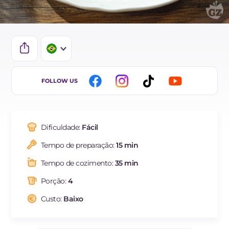
IT
FOLLOW US
EN
DE
Dificuldade:
Fácil
FR
Tempo de preparação:
15 min
ES
Tempo de cozimento:
35 min
NL
Porção:
4
Custo:
Baixo