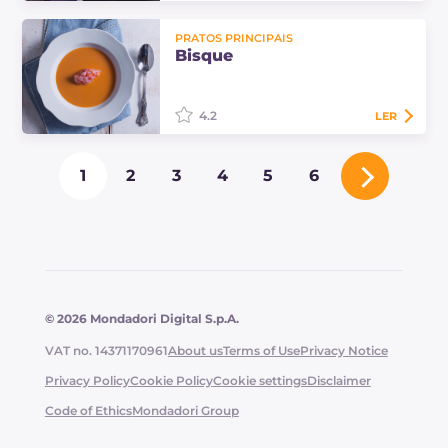
A berinjela recheada com arroz e
PRATOS PRINCIPAIS
coração derretido é um prato
Bisque
perfeito para um almoço de
domingo em família.
4.2
LER
A bisque, que não deve ser
1
2
3
4
5
6
confundida com o fumet de
crustáceos, é uma receita francesa.
Uma sopa feita com camarões, ou
outros crustáceos,…
© 2026 Mondadori Digital S.p.A.
VAT no. 14371170961
About us
Terms of Use
Privacy Notice
Privacy Policy
Cookie Policy
Cookie settings
Disclaimer
Code of Ethics
Mondadori Group