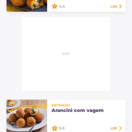
Expo 2015.
4.4
LER
Arancini com carne e molho
bechamel: uma variação dos
clássicos bolinhos de arroz sicilianos
recheados com carne, ervilhas e
molho bechamel.…
ENTRADAS
Arancini com vagem
5.0
LER