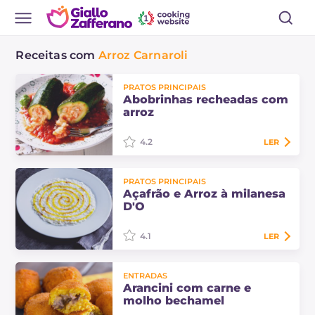
Receitas com
Arroz Carnaroli
PRATOS PRINCIPAIS
Abobrinhas recheadas com
arroz
4.2
LER
As abobrinhas recheadas com arroz
PRATOS PRINCIPAIS
são cozidas junto com o molho de
Açafrão e Arroz à milanesa
tomate e são um prato único
D'O
saboroso com um caráter simples e
genuíno.
4.1
LER
O chef Davide Oldani apresenta
ENTRADAS
Açafrão e Arroz à milanesa D'O,
Arancini com carne e
evolução do clássico risoto à
molho bechamel
milanesa, símbolo de Milão e da