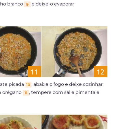
inho branco
e deixe-o evaporar
9
mate picada
, abaixe o fogo e deixe cozinhar
10
om orégano
, tempere com sal e pimenta e
11