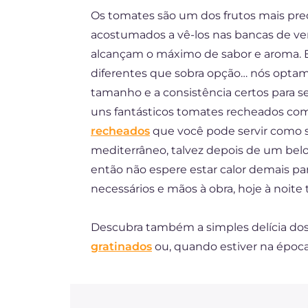
Os tomates são um dos frutos mais pre
DE
acostumados a vê-los nas bancas de ve
ES
alcançam o máximo de sabor e aroma. E
FR
diferentes que sobra opção… nós optam
tamanho e a consistência certos para se
NL
uns fantásticos tomates recheados com
recheados
que você pode servir como 
mediterrâneo, talvez depois de um bel
então não espere estar calor demais par
necessários e mãos à obra, hoje à noi
Descubra também a simples delícia dos:
gratinados
ou, quando estiver na épo