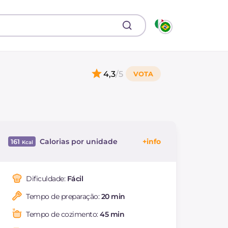
4,3
/5
Calorias por unidade
161
Energía
Kcal
161
Carboidratos
g
4.7
Dificuldade:
Fácil
dos quais açúcares
g
4.7
Tempo de preparação:
20 min
Proteína
g
8
Gorduras
g
11.6
Tempo de cozimento:
45 min
das quais gorduras
g
2.21