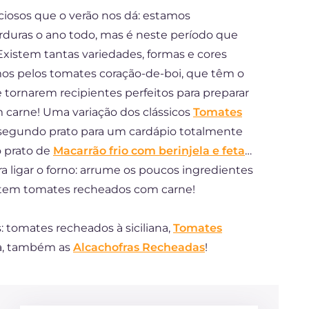
ciosos que o verão nos dá: estamos
rduras o ano todo, mas é neste período que
xistem tantas variedades, formas e cores
os pelos tomates coração-de-boi, que têm o
 tornarem recipientes perfeitos para preparar
 carne! Uma variação dos clássicos
Tomates
segundo prato para um cardápio totalmente
o prato de
Macarrão frio com berinjela e feta
…
a ligar o forno: arrume os poucos ingredientes
te tem tomates recheados com carne!
 tomates recheados à siciliana,
Tomates
ca, também as
Alcachofras Recheadas
!