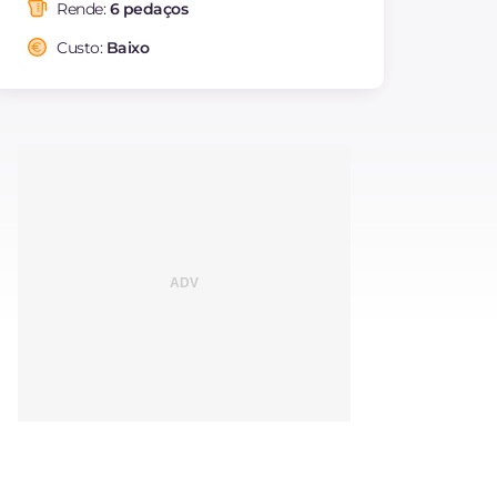
saturadas
Rende:
6 pedaços
Fibra
g
2.1
Custo:
Baixo
Colesterol
mg
23
Sódio
mg
361