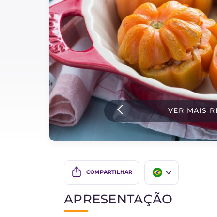
Bolos e panificacao
Molhos
Ultimas receitas
IT Website
VER MAIS R
Facebook
Instagram
TikTok
YouTube
COMPARTILHAR
IT
APRESENTAÇÃO
EN