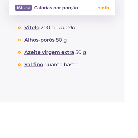
Calorias por porção
161
Energía
Kcal
161
Vitelo
200 g -
moído
Carboidratos
g
4.7
dos quais açúcares
g
4.7
Alhos-porós
80 g
Proteína
g
8
Gorduras
Azeite virgem extra
50 g
g
11.6
das quais gorduras
g
2.21
saturadas
Sal fino
quanto baste
Fibra
g
2.1
Colesterol
mg
23
Sódio
mg
361