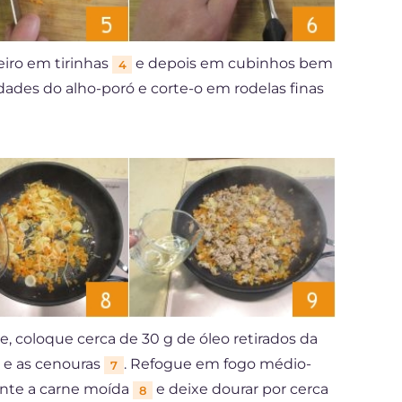
eiro em tirinhas
e depois em cubinhos bem
4
midades do alho-poró e corte-o em rodelas finas
, coloque cerca de 30 g de óleo retirados da
ó e as cenouras
. Refogue em fogo médio-
7
junte a carne moída
e deixe dourar por cerca
8