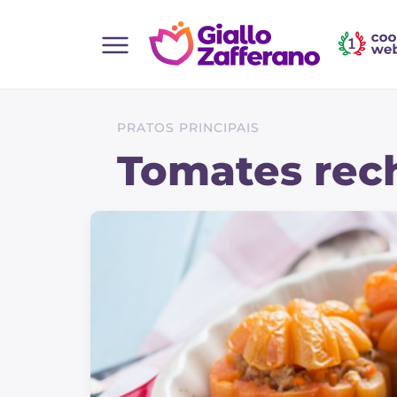
Home
Todas as receitas
PRATOS PRINCIPAIS
Entradas
Tomates rec
Saladas
Pratos principais
Pão
Bebidas e refrescos
Sobremesas
Acompanhamentos
Pizzas e focaccia