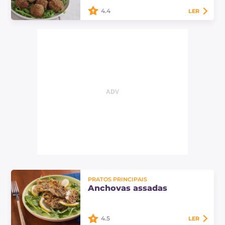
4.4
LER
As almôndegas de rúcula são
deliciosos bocadinhos dourados
feitos com carne de vitela e pão
ralado sem glúten. Ótimas como
entrada ou prato principal!
PRATOS PRINCIPAIS
Anchovas assadas
4.5
LER