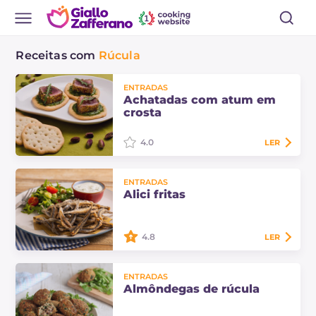
Receitas com
Rúcula
ENTRADAS
Achatadas com atum em
crosta
4.0
LER
As folhas com atum em crosta são
ENTRADAS
deliciosos petiscos feitos com
Alici fritas
saboroso pesto de rúcula e delicado
atum em crosta de pistache.
4.8
LER
Descubra a receita das alici fritas
ENTRADAS
feitas em casa: crocantes, douradas
Almôndegas de rúcula
e irresistíveis, perfeitas para servir
como entrada ou prato principal…