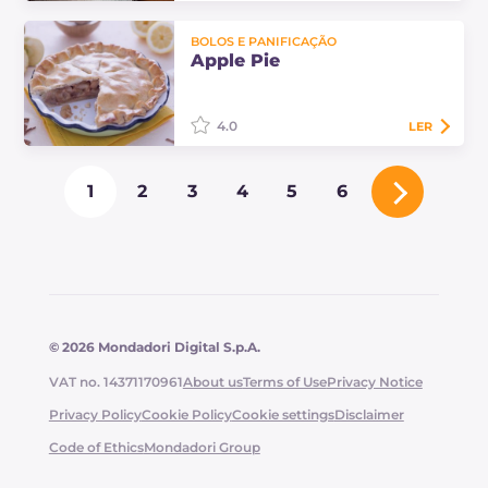
Os anolini são um primeiro prato
com um recheio intenso envolto
BOLOS E PANIFICAÇÃO
em uma massa fina, perfeitos para
Apple Pie
saborear em um caldo quente.
Descubra as…
4.0
LER
A Apple Pie, conhecida como
1
2
3
4
5
6
American Pie, é uma típica
sobremesa americana: uma torta
deliciosa recheada com maçãs
aromatizadas com canela,…
© 2026 Mondadori Digital S.p.A.
VAT no. 14371170961
About us
Terms of Use
Privacy Notice
Privacy Policy
Cookie Policy
Cookie settings
Disclaimer
Code of Ethics
Mondadori Group