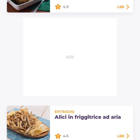
4.9
LER
As alcachofras recheadas
vegetarianas são um saboroso prato
principal assado no forno, recheado
com uma mistura de queijo cottage
e frutas…
ENTRADAS
Alici in friggitrice ad aria
4.6
LER