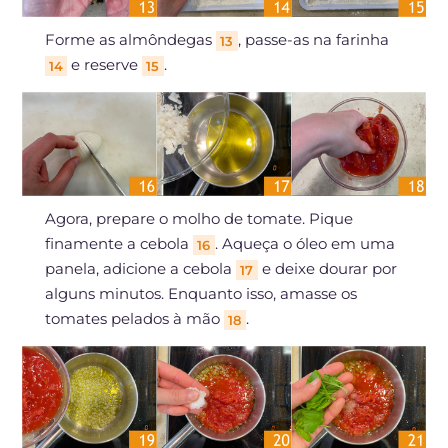
Forme as almôndegas
, passe-as na farinha
13
e reserve
.
14
15
Agora, prepare o molho de tomate. Pique
finamente a cebola
. Aqueça o óleo em uma
16
panela, adicione a cebola
e deixe dourar por
17
alguns minutos. Enquanto isso, amasse os
tomates pelados à mão
.
18