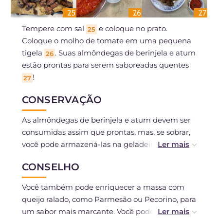
Tempere com sal
e coloque no prato.
25
Coloque o molho de tomate em uma pequena
tigela
. Suas almôndegas de berinjela e atum
26
estão prontas para serem saboreadas quentes
!
27
CONSERVAÇÃO
As almôndegas de berinjela e atum devem ser
consumidas assim que prontas, mas, se sobrar,
você pode armazená-las na geladeira, em um
recipiente fechado, por 2 dias.
CONSELHO
Você também pode enriquecer a massa com
queijo ralado, como Parmesão ou Pecorino, para
um sabor mais marcante. Você pode substituir