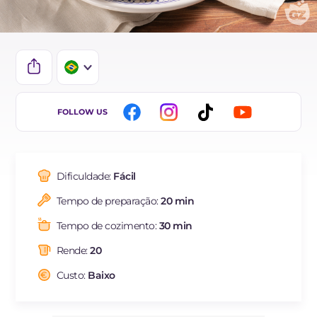
IT
FOLLOW US
EN
FR
Dificuldade:
Fácil
ES
Tempo de preparação:
20 min
DE
Tempo de cozimento:
30 min
NL
Rende:
20
Custo:
Baixo