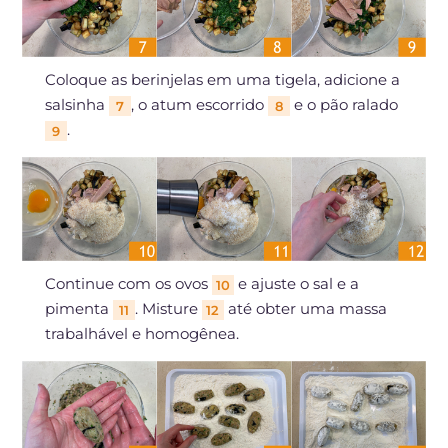
Coloque as berinjelas em uma tigela, adicione a
salsinha
, o atum escorrido
e o pão ralado
7
8
.
9
Continue com os ovos
e ajuste o sal e a
10
pimenta
. Misture
até obter uma massa
11
12
trabalhável e homogênea.