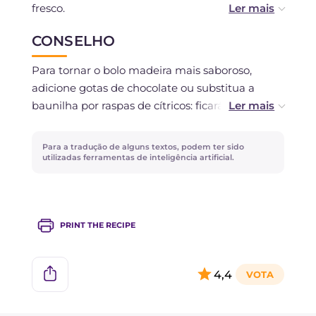
fresco.
Se preferir, você pode congelar o bolo, de
CONSELHO
preferência já cortado em porções.
Não é possível conservar a massa, portanto,
Para tornar o bolo madeira mais saboroso,
uma vez pronta, deverá ser assada.
adicione gotas de chocolate ou substitua a
baunilha por raspas de cítricos: ficará muito
perfumado!
Para a tradução de alguns textos, podem ter sido
utilizadas ferramentas de inteligência artificial.
PRINT THE RECIPE
4,4