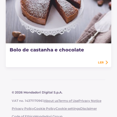
Bolo de castanha e chocolate
LER
© 2026 Mondadori Digital S.p.A.
VAT no. 14371170961
About us
Terms of Use
Privacy Notice
Privacy Policy
Cookie Policy
Cookie settings
Disclaimer
Code of Ethics
Mondadori Group