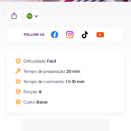
IT
FOLLOW US
EN
DE
Dificuldade:
Fácil
FR
Tempo de preparação:
20 min
ES
Tempo de cozimento:
1 h 10 min
NL
Porção:
8
Custo:
Baixo