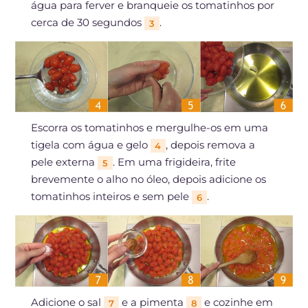
água para ferver e branqueie os tomatinhos por
cerca de 30 segundos
.
3
Escorra os tomatinhos e mergulhe-os em uma
tigela com água e gelo
, depois remova a
4
pele externa
. Em uma frigideira, frite
5
brevemente o alho no óleo, depois adicione os
tomatinhos inteiros e sem pele
.
6
Adicione o sal
e a pimenta
e cozinhe em
7
8