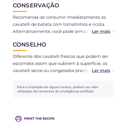
CONSERVAÇÃO
Recomenda-se consumir imediatamente os
cavatelli de batata com tomatinhos e ricota.
Alternativamente, você pode armazená-los na
geladeira por no máximo um dia.
CONSELHO
Se desejar preparar os cavatelli com
Diferente dos cavatelli frescos que podem ser
antecedência, você pode escolher secá-los ou
escorridos assim que subirem à superfície, os
congelá-los: no primeiro caso, deixe-os em um
cavatelli secos ou congelados precisarão de
pano enfarinhado durante a noite, mantendo
alguns minutos a mais de cozimento!
uma distância entre eles; o tempo pode variar
Para a tradução de alguns textos, podem ter sido
dependendo da umidade no ambiente. Você
utilizadas ferramentas de inteligência artificial.
pode conservá-los por um mês dentro de um
pote ou saco.
Se optar por congelá-los, distribua os cavatelli
PRINT THE RECIPE
em uma bandeja e coloque-os no freezer por