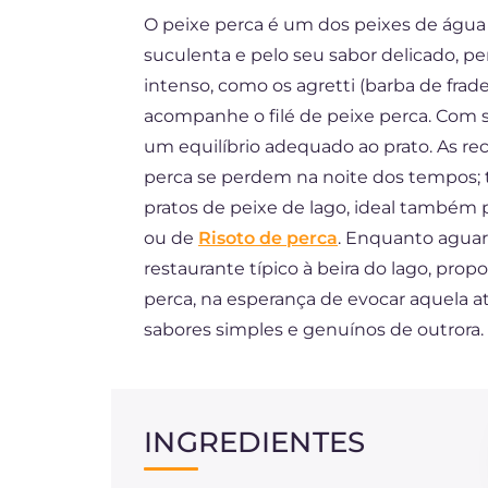
O peixe perca é um dos peixes de água
ES
suculenta e pelo seu sabor delicado, p
FR
intenso, como os agretti (barba de fra
DE
acompanhe o filé de peixe perca. Com s
um equilíbrio adequado ao prato. As re
NL
perca se perdem na noite dos tempos; t
pratos de peixe de lago, ideal também 
ou de
Risoto de perca
. Enquanto agua
restaurante típico à beira do lago, prop
perca, na esperança de evocar aquela 
sabores simples e genuínos de outrora.
INGREDIENTES