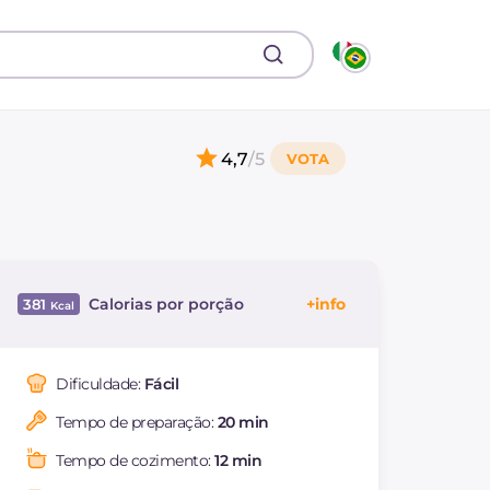
4,7
/5
Calorias por porção
381
Energía
Kcal
381
Carboidratos
g
18
Dificuldade:
Fácil
dos quais açúcares
g
4
Tempo de preparação:
20 min
Proteína
g
37.1
Gorduras
g
16.8
Tempo de cozimento:
12 min
das quais gorduras
g
3.78