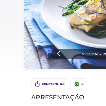
Bolos e panificacao
Molhos
Ultimas receitas
IT Website
VER MAIS R
Facebook
Instagram
TikTok
YouTube
COMPARTILHAR
IT
APRESENTAÇÃO
EN