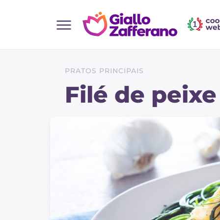
Home
Todas as receitas
PRATOS PRINCIPAIS
Entradas
Filé de peixe
Saladas
Pratos principais
Pão
Bebidas e refrescos
Sobremesas
Acompanhamentos
Pizzas e focaccia