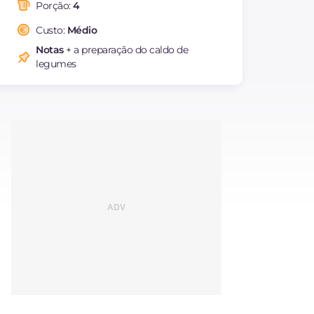
saturadas
Porção:
4
Fibra
g
4.4
Custo:
Médio
Colesterol
mg
197
Notas
+ a preparação do caldo de
Sódio
mg
655
legumes