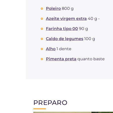
Poleiro
800 g
Azeite virgem extra
40 g -
Farinha tipo 00
90 g
Caldo de legumes
100 g
Alho
1 dente
Pimenta preta
quanto baste
PREPARO