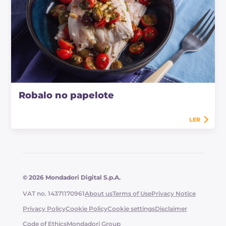
Robalo no papelote
LER
© 2026 Mondadori Digital S.p.A.
VAT no. 14371170961
About us
Terms of Use
Privacy Notice
Privacy Policy
Cookie Policy
Cookie settings
Disclaimer
Code of Ethics
Mondadori Group