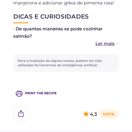
manjerona e adicionar grãos de pimenta rosa!
DICAS E CURIOSIDADES
•
De quantas maneiras se pode cozinhar
salmão?
Muitas! Além do cozimento no papelote, você
pode optar pelo salmão no forno, na frigideira,
Para a tradução de alguns textos, podem ter sido
no vapor, em forma de hambúrguer ou tartar.
utilizadas ferramentas de inteligência artificial.
•
O que posso usar como alternativa às
cebolas, azeitonas e tomatinhos para
PRINT THE RECIPE
enriquecer o papelote?
Legumes da estação em cubos como
4,3
abobrinhas e berinjelas, por exemplo, ou
batatas cortadas em fatias finas. Os tempos de
cozimento podem variar.