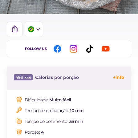
IT
FOLLOW US
EN
FR
Calorias por porção
493
ES
Energía
Kcal
493
DE
Carboidratos
g
5
Dificuldade:
Muito fácil
dos quais açúcares
g
5
Tempo de preparação:
10 min
Proteína
g
37.7
Gorduras
g
35.8
Tempo de cozimento:
35 min
das quais gorduras
g
8.02
saturadas
Porção:
4