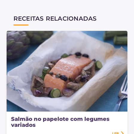
•
Qual é a diferença entre o salmão de criação
RECEITAS RELACIONADAS
e o salmão selvagem?
O salmão selvagem tem a carne mais magra e
um sabor mais intenso.
• É verdade que o salmão é um dos peixes
mais ricos em Ômega 3?
Sim: bastam 2 porções de salmão por semana
de cerca de 150-200 g cada para satisfazer a
necessidade média semanal desses ácidos
graxos essenciais.
Salmão no papelote com legumes
variados
LER