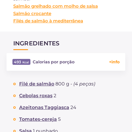
Salmão grelhado com molho de salsa
Salmão crocante
Filés de salmão à mediterrânea
INGREDIENTES
Calorias por porção
493
Energía
Kcal
493
Carboidratos
g
5
Filé de salmão
800 g -
(4 peças)
dos quais açúcares
g
5
Proteína
g
37.7
Cebolas roxas
2
Gorduras
g
35.8
Azeitonas Taggiasca
24
das quais gorduras saturadas
g
8.02
Fibra
g
1.2
Tomates-cereja
5
Colesterol
mg
70
Salsa
1 punhado