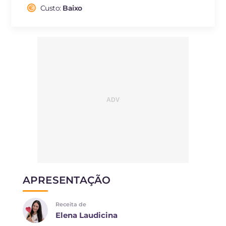
Fibra
g
1.2
Custo:
Baixo
Colesterol
mg
70
Sódio
mg
502
APRESENTAÇÃO
Receita de
Elena Laudicina