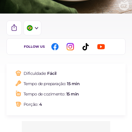
IT
FOLLOW US
EN
DE
Dificuldade:
Fácil
ES
Tempo de preparação:
15 min
FR
Tempo de cozimento:
15 min
NL
Porção:
4