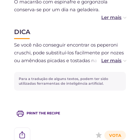
O macarrão com espinafre e gorgonzola
conserva-se por um dia na geladeira.
Você pode preparar o molho de espinafre com
DICA
antecedência e guardá‑lo na geladeira.
Se você não conseguir encontrar os peperoni
cruschi, pode substituí‑los facilmente por nozes
ou amêndoas picadas e tostadas na frigideira,
que darão ao prato a mesma agradável nota
crocante, criando um contraste perfeito com a
Para a tradução de alguns textos, podem ter sido
cremosidade envolvente do gorgonzola e do
utilizadas ferramentas de inteligência artificial.
espinafre.
PRINT THE RECIPE