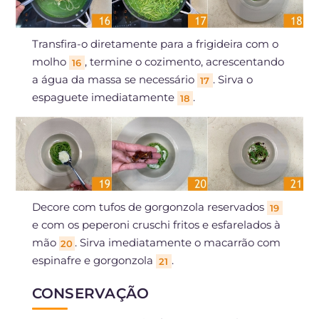
Transfira-o diretamente para a frigideira com o
molho
, termine o cozimento, acrescentando
16
a água da massa se necessário
. Sirva o
17
espaguete imediatamente
.
18
Decore com tufos de gorgonzola reservados
19
e com os peperoni cruschi fritos e esfarelados à
mão
. Sirva imediatamente o macarrão com
20
espinafre e gorgonzola
.
21
CONSERVAÇÃO