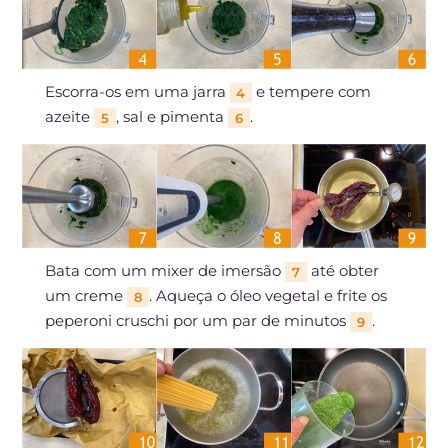
Escorra-os em uma jarra
e tempere com
4
azeite
, sal e pimenta
.
5
6
Bata com um mixer de imersão
até obter
7
um creme
. Aqueça o óleo vegetal e frite os
8
peperoni cruschi por um par de minutos
.
9