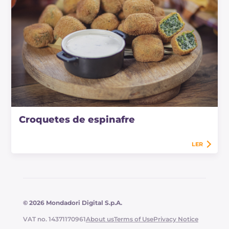
Croquetes de espinafre
LER
© 2026 Mondadori Digital S.p.A.
VAT no. 14371170961
About us
Terms of Use
Privacy Notice