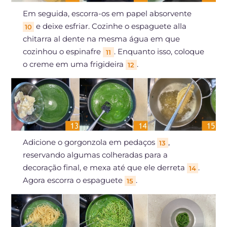
Em seguida, escorra-os em papel absorvente
e deixe esfriar. Cozinhe o espaguete alla
10
chitarra al dente na mesma água em que
cozinhou o espinafre
. Enquanto isso, coloque
11
o creme em uma frigideira
.
12
Adicione o gorgonzola em pedaços
,
13
reservando algumas colheradas para a
decoração final, e mexa até que ele derreta
.
14
Agora escorra o espaguete
.
15