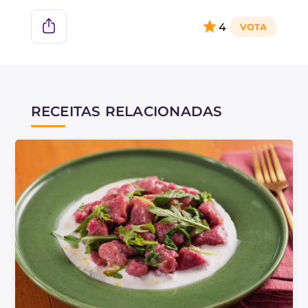
4
Para cozinhar o nhoque de beterraba, basta
mergulhá-los em água fervente com sal e
escorrê-los assim que subirem à superfície!
RECEITAS RELACIONADAS