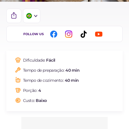
IT
FOLLOW US
EN
ES
Dificuldade:
Fácil
FR
Tempo de preparação:
40 min
DE
Tempo de cozimento:
40 min
NL
Porção:
4
Custo:
Baixo