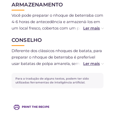
ARMAZENAMENTO
Você pode preparar o nhoque de beterraba com
4-6 horas de antecedência e armazená-los em
um local fresco, cobertos com um pano.
CONSELHO
Não é recomendado congelar.
Diferente dos clássicos nhoques de batata, para
preparar o nhoque de beterraba é preferível
usar batatas de polpa amarela, sempre
envelhecidas. Além disso, é fundamental deixá-
las esfriar antes de esmagá-las, caso contrário a
Para a tradução de alguns textos, podem ter sido
massa ficará muito macia e será necessário
utilizadas ferramentas de inteligência artificial.
adicionar mais farinha.
Outro cuidado importante é cozinhar as batatas
PRINT THE RECIPE
com a casca, caso contrário elas absorverão
muita água.