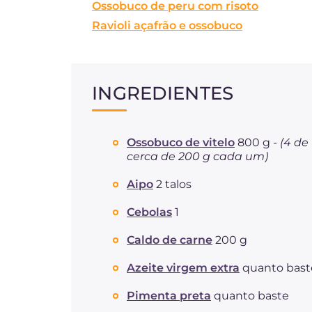
Ossobuco de peru com risoto
Ravioli açafrão e ossobuco
INGREDIENTES
Ossobuco de vitelo
800 g -
(4 de
cerca de 200 g cada um)
Aipo
2 talos
Cebolas
1
Caldo de carne
200 g
Azeite virgem extra
quanto bast
Pimenta preta
quanto baste