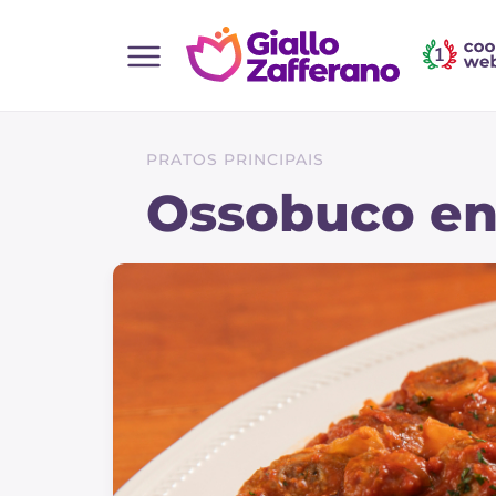
Home
Todas as receitas
PRATOS PRINCIPAIS
Entradas
Ossobuco e
Saladas
Pratos principais
Pão
Bebidas e refrescos
Sobremesas
Acompanhamentos
Pizzas e focaccia