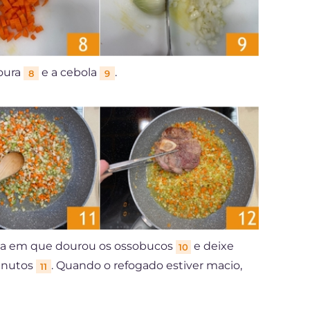
noura
e a cebola
.
8
9
la em que dourou os ossobucos
e deixe
10
minutos
. Quando o refogado estiver macio,
11