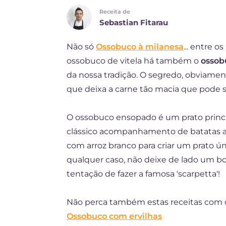
Receita de
FR
Sebastian Fitarau
ES
Não só
Ossobuco à milanesa
... entre 
DE
ossobuco de vitela há também o
ossob
NL
da nossa tradição. O segredo, obviamen
que deixa a carne tão macia que pode s
O ossobuco ensopado é um prato princip
clássico acompanhamento de batatas as
com arroz branco para criar um prato ún
qualquer caso, não deixe de lado um bom
tentação de fazer a famosa 'scarpetta'!
Não perca também estas receitas com 
Ossobuco com ervilhas