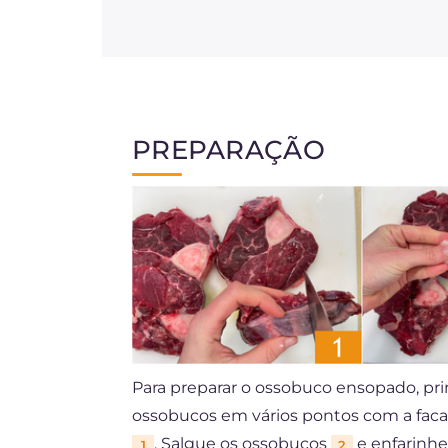
PREPARAÇÃO
Para preparar o ossobuco ensopado, pr
ossobucos em vários pontos com a faca
. Salgue os ossobucos
e enfarinhe
1
2