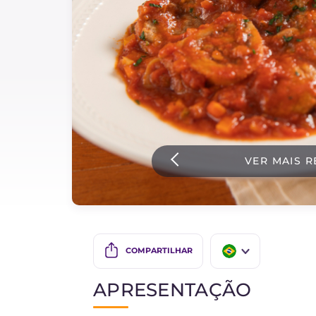
Bolos e panificacao
Molhos
Ultimas receitas
IT Website
VER MAIS R
Facebook
Instagram
TikTok
YouTube
COMPARTILHAR
IT
APRESENTAÇÃO
EN