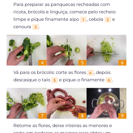
Para preparar as panquecas recheadas com
ricota, brócolis e linguiça, comece pelo recheio:
limpe e pique finamente aipo
, cebola
e
1
2
cenoura
.
3
Vá para os brócolis: corte as flores
, depois
4
descasque o talo
e pique-o finamente
.
5
6
Retome as flores, deixe inteiras as menores e
corte em pedaços as maiores para obter um