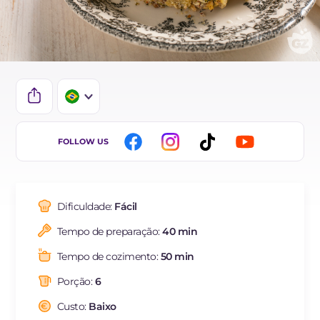
IT
FOLLOW US
EN
DE
Dificuldade:
Fácil
ES
Tempo de preparação:
40 min
FR
Tempo de cozimento:
50 min
NL
Porção:
6
Custo:
Baixo