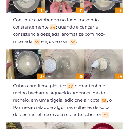
Continue cozinhando no fogo, mexendo
constantemente
; quando alcançar a
34
consistência desejada, aromatize com noz-
moscada
e ajuste o sal
.
35
36
Cubra com filme plástico
e mantenha o
37
molho bechamel aquecido. Agora cuide do
recheio: em uma tigela, adicione a ricota
, o
38
Parmesão ralado e algumas colheres de sopa
de bechamel (reserve o restante coberto)
.
39