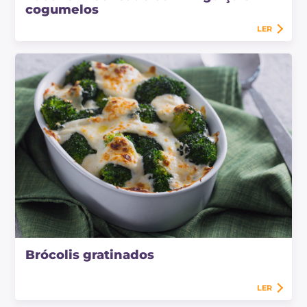
cogumelos
LER
Brócolis gratinados
LER