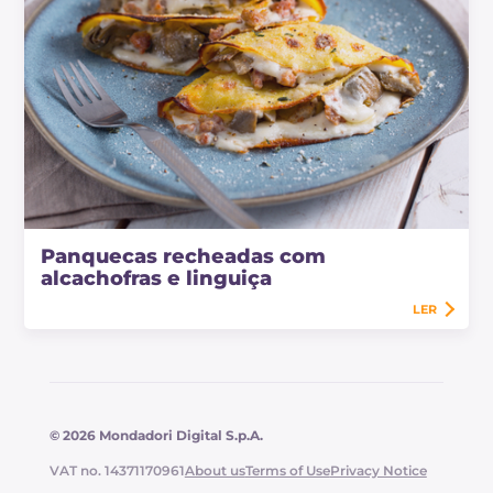
Panquecas recheadas com
alcachofras e linguiça
LER
© 2026 Mondadori Digital S.p.A.
VAT no. 14371170961
About us
Terms of Use
Privacy Notice