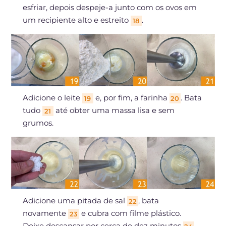
esfriar, depois despeje-a junto com os ovos em
um recipiente alto e estreito
.
18
Adicione o leite
e, por fim, a farinha
. Bata
19
20
tudo
até obter uma massa lisa e sem
21
grumos.
Adicione uma pitada de sal
, bata
22
novamente
e cubra com filme plástico.
23
Deixe descansar por cerca de dez minutos
.