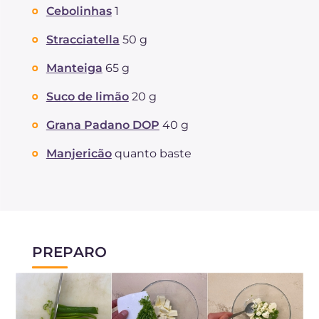
Cebolinhas
1
Stracciatella
50 g
Manteiga
65 g
Suco de limão
20 g
Grana Padano DOP
40 g
Manjericão
quanto baste
PREPARO