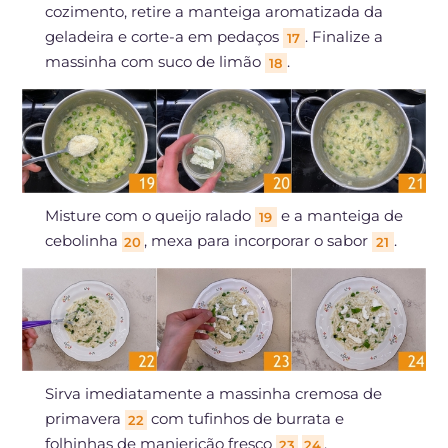
cozimento, retire a manteiga aromatizada da
geladeira e corte-a em pedaços
. Finalize a
17
massinha com suco de limão
.
18
Misture com o queijo ralado
e a manteiga de
19
cebolinha
, mexa para incorporar o sabor
.
20
21
Sirva imediatamente a massinha cremosa de
primavera
com tufinhos de burrata e
22
folhinhas de manjericão fresco
.
23
24