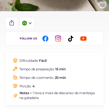
IT
FOLLOW US
EN
DE
Dificuldade:
Fácil
ES
Tempo de preparação:
15 min
FR
Tempo de cozimento:
20 min
NL
Porção:
4
Notas
+ 1 hora e meia de descanso da manteiga
na geladeira