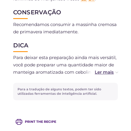
CONSERVAÇÃO
Recomendamos consumir a massinha cremosa
de primavera imediatamente.
DICA
Para deixar esta preparação ainda mais versátil,
você pode preparar uma quantidade maior de
manteiga aromatizada com cebolinha e
congelá-la em fatias, pois ela se mostrará um
trunfo formidável para dar liga a um risoto
Para a tradução de alguns textos, podem ter sido
clássico de ervas ou de frutos do mar,
utilizadas ferramentas de inteligência artificial.
oferecendo uma cremosidade e um toque de
sabor realmente únicos em poucos segundos.
PRINT THE RECIPE
Para esta receita você pode usar tanto ervilhas
frescas quanto congeladas, levando em conta