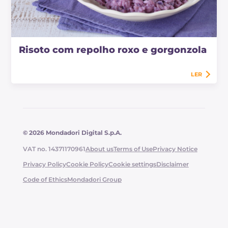
Risoto com repolho roxo e gorgonzola
LER
© 2026 Mondadori Digital S.p.A.
VAT no. 14371170961
About us
Terms of Use
Privacy Notice
Privacy Policy
Cookie Policy
Cookie settings
Disclaimer
Code of Ethics
Mondadori Group