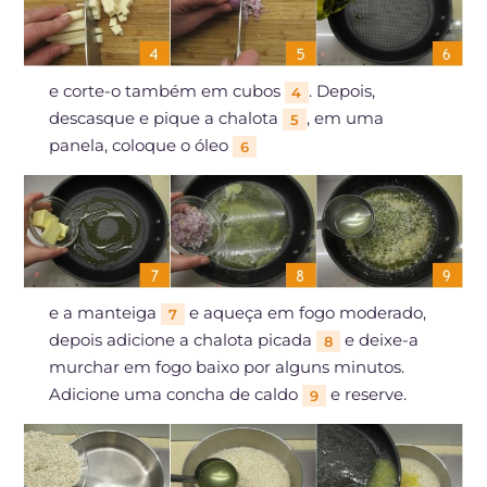
e corte-o também em cubos
. Depois,
4
descasque e pique a chalota
, em uma
5
panela, coloque o óleo
6
e a manteiga
e aqueça em fogo moderado,
7
depois adicione a chalota picada
e deixe-a
8
murchar em fogo baixo por alguns minutos.
Adicione uma concha de caldo
e reserve.
9