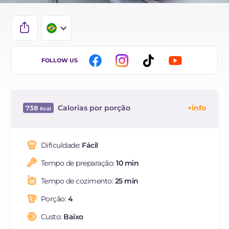
IT
FOLLOW US
EN
DE
Calorias por porção
738
ES
Energía
Kcal
738
FR
Carboidratos
g
72.4
Dificuldade:
Fácil
NL
dos quais açúcares
g
2.1
Tempo de preparação:
10 min
Proteína
g
28.6
Gorduras
g
37.1
Tempo de cozimento:
25 min
das quais gorduras
g
18.78
saturadas
Porção:
4
Fibra
g
1.3
Custo:
Baixo
Colesterol
mg
98