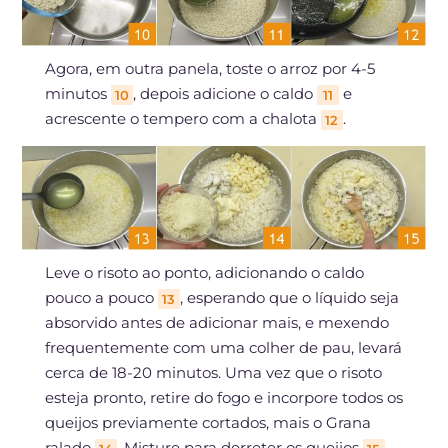
Agora, em outra panela, toste o arroz por 4-5
minutos
, depois adicione o caldo
e
10
11
acrescente o tempero com a chalota
.
12
Leve o risoto ao ponto, adicionando o caldo
pouco a pouco
, esperando que o líquido seja
13
absorvido antes de adicionar mais, e mexendo
frequentemente com uma colher de pau, levará
cerca de 18-20 minutos. Uma vez que o risoto
esteja pronto, retire do fogo e incorpore todos os
queijos previamente cortados, mais o Grana
ralado
. Misture para derreter os queijos
,