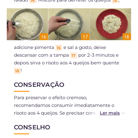
14
15
adicione pimenta
e sal a gosto, deixe
16
descansar com a tampa
por 2-3 minutos e
17
depois sirva o risoto aos 4 queijos bem quente
!
18
CONSERVAÇÃO
Para preservar o efeito cremoso,
recomendamos consumir imediatamente o
risoto aos 4 queijos. Se precisar conservá-lo,
pode mantê-lo em um recipiente hermético na
CONSELHO
geladeira por 1 dia e depois aquecê-lo conforme
necessário. Ou você pode transformá-lo em