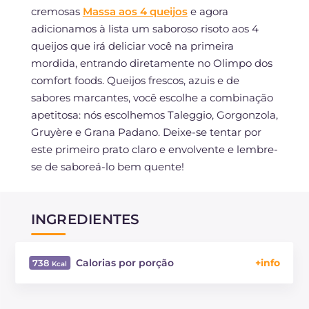
cremosas
Massa aos 4 queijos
e agora
adicionamos à lista um saboroso risoto aos 4
queijos que irá deliciar você na primeira
mordida, entrando diretamente no Olimpo dos
comfort foods. Queijos frescos, azuis e de
sabores marcantes, você escolhe a combinação
apetitosa: nós escolhemos Taleggio, Gorgonzola,
Gruyère e Grana Padano. Deixe-se tentar por
este primeiro prato claro e envolvente e lembre-
se de saboreá-lo bem quente!
INGREDIENTES
Calorias por porção
738
Energía
Kcal
738
Carboidratos
g
72.4