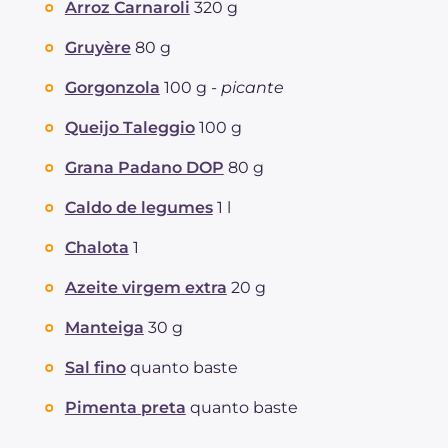
Arroz Carnaroli
320 g
dos quais açúcares
g
2.1
Proteína
g
28.6
Gruyère
80 g
Gorduras
g
37.1
Gorgonzola
100 g -
picante
das quais gorduras saturadas
g
18.78
Fibra
g
1.3
Queijo Taleggio
100 g
Colesterol
mg
98
Grana Padano DOP
80 g
Sódio
mg
1330
Caldo de legumes
1 l
Chalota
1
Azeite virgem extra
20 g
Manteiga
30 g
Sal fino
quanto baste
Pimenta preta
quanto baste