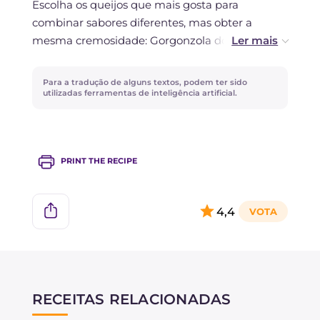
Escolha os queijos que mais gosta para
deliciosos bolinhos ou fazer um timbale.
combinar sabores diferentes, mas obter a
mesma cremosidade: Gorgonzola doce, Azul de
cabra, Brie, provolone, Pecorino... a escolha é
sua!
Para a tradução de alguns textos, podem ter sido
utilizadas ferramentas de inteligência artificial.
Para obter um prato ainda mais aromático,
acrescente ao risoto folhas de tomilho fresco.
PRINT THE RECIPE
4,4
RECEITAS RELACIONADAS