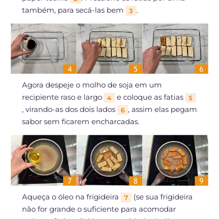
também, para secá-las bem
.
3
Agora despeje o molho de soja em um
recipiente raso e largo
e coloque as fatias
4
5
, virando-as dos dois lados
, assim elas pegam
6
sabor sem ficarem encharcadas.
Aqueça o óleo na frigideira
(se sua frigideira
7
não for grande o suficiente para acomodar