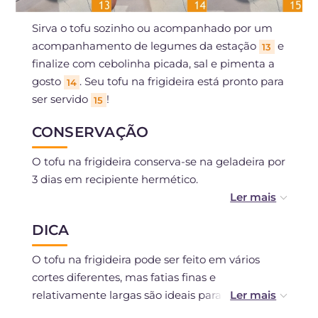
Sirva o tofu sozinho ou acompanhado por um
acompanhamento de legumes da estação
e
13
finalize com cebolinha picada, sal e pimenta a
gosto
. Seu tofu na frigideira está pronto para
14
ser servido
!
15
CONSERVAÇÃO
O tofu na frigideira conserva-se na geladeira por
3 dias em recipiente hermético.
Pode ser congelado.
DICA
O tofu na frigideira pode ser feito em vários
cortes diferentes, mas fatias finas e
relativamente largas são ideais para obter um
resultado bem temperado e suculento.