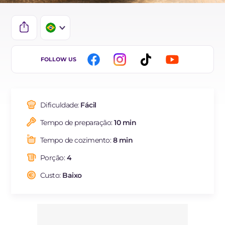
IT
FOLLOW US
EN
DE
Dificuldade:
Fácil
ES
Tempo de preparação:
10 min
FR
Tempo de cozimento:
8 min
NL
Porção:
4
Custo:
Baixo