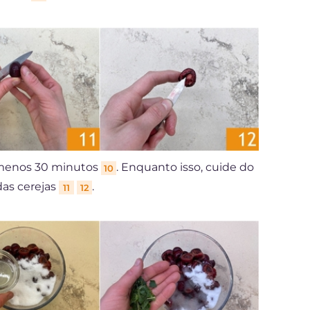
o menos 30 minutos
. Enquanto isso, cuide do
10
das cerejas
.
11
12