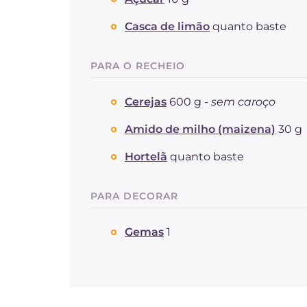
Casca de limão
quanto baste
PARA O RECHEIO
Cerejas
600 g -
sem caroço
Amido de milho (maizena)
30 g
Hortelã
quanto baste
PARA DECORAR
Gemas
1