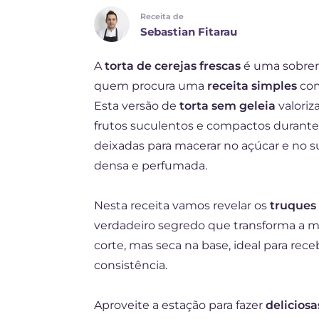
Receita de
ES
Sebastian Fitarau
FR
A
torta de cerejas frescas
é uma sobreme
DE
quem procura uma
receita simples
com
NL
Esta versão de
torta sem geleia
valoriz
frutos suculentos e compactos durante
deixadas para macerar no açúcar e no 
densa e perfumada.
Nesta receita vamos revelar os
truques
verdadeiro segredo que transforma a m
corte, mas seca na base, ideal para rec
consistência.
Aproveite a estação para fazer
delicios