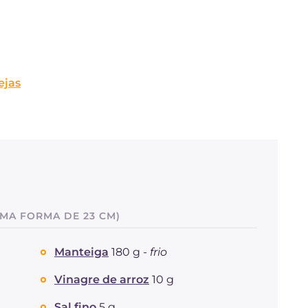
ejas
UMA FORMA DE 23 CM)
Manteiga
180 g -
frio
Vinagre de arroz
10 g
Sal fino
5 g