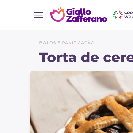
Home
Todas as receitas
BOLOS E PANIFICAÇÃO
Entradas
Torta de cere
Saladas
Pratos principais
Pão
Bebidas e refrescos
Sobremesas
Acompanhamentos
Pizzas e focaccia