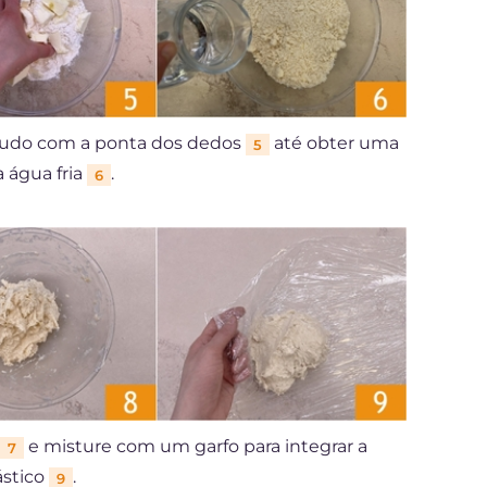
tudo com a ponta dos dedos
até obter uma
5
 água fria
.
6
e misture com um garfo para integrar a
7
ástico
.
9