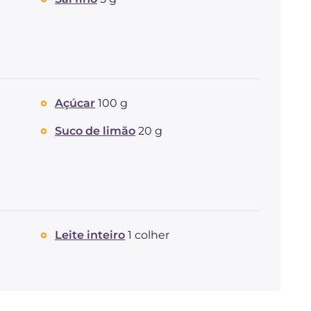
Açúcar
100 g
Suco de limão
20 g
Leite inteiro
1 colher