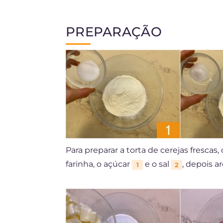
PREPARAÇÃO
Para preparar a torta de cerejas fresc
farinha, o açúcar
e o sal
, depois a
1
2