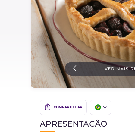
Bolos e panificacao
Molhos
Ultimas receitas
IT Website
VER MAIS R
Facebook
Instagram
TikTok
YouTube
COMPARTILHAR
IT
APRESENTAÇÃO
EN