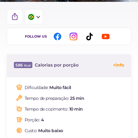
IT
FOLLOW US
EN
DE
Calorias por porção
586
FR
Energía
Kcal
586
ES
Carboidratos
g
27.6
Dificuldade:
Muito fácil
NL
dos quais açúcares
g
1.9
Tempo de preparação:
25 min
Proteína
g
5.2
Gorduras
g
50.6
Tempo de cozimento:
10 min
das quais gorduras
g
10.13
saturadas
Porção:
4
Fibra
g
2.5
Custo:
Muito baixo
Sódio
mg
291