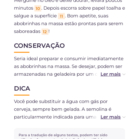
Mergulhe no óleo e deixe dourar, levará poucos
minutos
. Depois escorra sobre papel toalha e
10
salgue a superfície
. Bom apetite, suas
11
abobrinhas na massa estão prontas para serem
saboreadas
!
12
CONSERVAÇÃO
Seria ideal preparar e consumir imediatamente
as abobrinhas na massa. Se desejar, podem ser
armazenadas na geladeira por um dia, mas a
consistência pode ser afetada.
DICA
Você pode substituir a água com gás por
cerveja, sempre bem gelada. A semolina é
particularmente indicada para uma fritura
crocante e seca, mas você também pode
substituí-la por farinha de trigo. Finalmente,
Para a tradução de alguns textos, podem ter sido