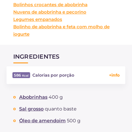
Bolinhos crocantes de abobrinha
Nuvens de abobrinha e pecorino
Legumes empanados
Bolinho de abobrinha e feta com molho de
iogurte
INGREDIENTES
Calorias por porção
586
Energía
Kcal
586
Carboidratos
g
27.6
Abobrinhas
400 g
dos quais açúcares
g
1.9
Proteína
g
5.2
Sal grosso
quanto baste
Gorduras
g
50.6
Óleo de amendoim
500 g
das quais gorduras saturadas
g
10.13
Fibra
g
2.5