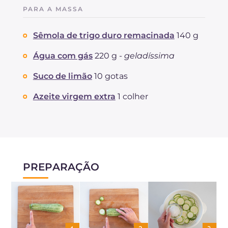
PARA A MASSA
Sódio
mg
291
Sêmola de trigo duro remacinada
140 g
Água com gás
220 g -
geladíssima
Suco de limão
10 gotas
Azeite virgem extra
1 colher
PREPARAÇÃO