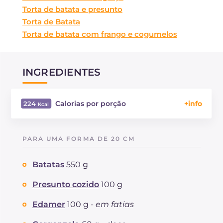
Torta de batata e presunto
Torta de Batata
Torta de batata com frango e cogumelos
INGREDIENTES
Calorias por porção
224
Energía
Kcal
224
Carboidratos
g
15.8
PARA UMA FORMA DE 20 CM
dos quais açúcares
g
1.1
Proteína
g
12.7
Batatas
550 g
Gorduras
g
12.2
das quais gorduras saturadas
Presunto cozido
100 g
g
5.79
Fibra
g
1.4
Edamer
100 g -
em fatias
Colesterol
mg
74
Sódio
mg
530