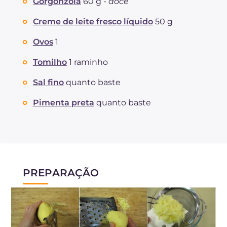
Gorgonzola
60 g -
doce
Creme de leite fresco líquido
50 g
Ovos
1
Tomilho
1 raminho
Sal fino
quanto baste
Pimenta preta
quanto baste
PREPARAÇÃO