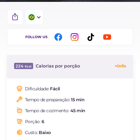
IT
FOLLOW US
EN
FR
Calorias por porção
224
DE
Energía
Kcal
224
ES
Carboidratos
g
15.8
Dificuldade:
Fácil
NL
dos quais açúcares
g
1.1
Tempo de preparação:
15 min
Proteína
g
12.7
Gorduras
g
12.2
Tempo de cozimento:
45 min
das quais gorduras
g
5.79
saturadas
Porção:
6
Fibra
g
1.4
Custo:
Baixo
Colesterol
mg
74