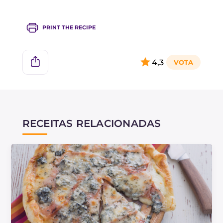
outras variações, divirta-se com embutidos
variados, como bacon, por exemplo!
PRINT THE RECIPE
Para uma versão vegetariana da torta de
batata, você pode usar espinafre no lugar do
4,3
presunto.
RECEITAS RELACIONADAS