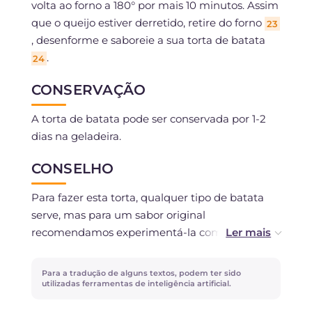
volta ao forno a 180° por mais 10 minutos. Assim
que o queijo estiver derretido, retire do forno
23
, desenforme e saboreie a sua torta de batata
.
24
CONSERVAÇÃO
A torta de batata pode ser conservada por 1-2
dias na geladeira.
CONSELHO
Para fazer esta torta, qualquer tipo de batata
serve, mas para um sabor original
recomendamos experimentá-la com batatas
doces!
Para a tradução de alguns textos, podem ter sido
No lugar do gorgonzola, você pode usar queijo
utilizadas ferramentas de inteligência artificial.
tipo crescenza, stracchino ou scamorza. Para