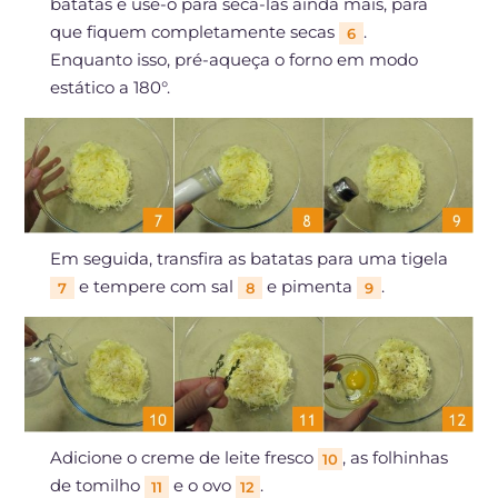
batatas e use-o para secá-las ainda mais, para
que fiquem completamente secas
.
6
Enquanto isso, pré-aqueça o forno em modo
estático a 180°.
Em seguida, transfira as batatas para uma tigela
e tempere com sal
e pimenta
.
7
8
9
Adicione o creme de leite fresco
, as folhinhas
10
de tomilho
e o ovo
.
11
12