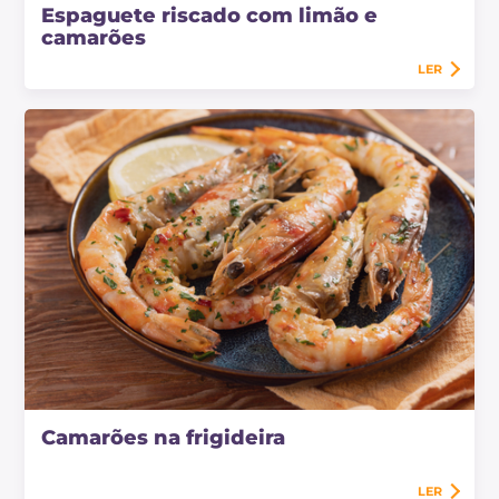
Espaguete riscado com limão e
camarões
LER
Camarões na frigideira
LER