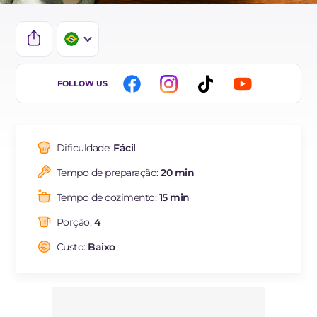
IT
FOLLOW US
EN
FR
Dificuldade:
Fácil
ES
Tempo de preparação:
20 min
DE
Tempo de cozimento:
15 min
NL
Porção:
4
Custo:
Baixo