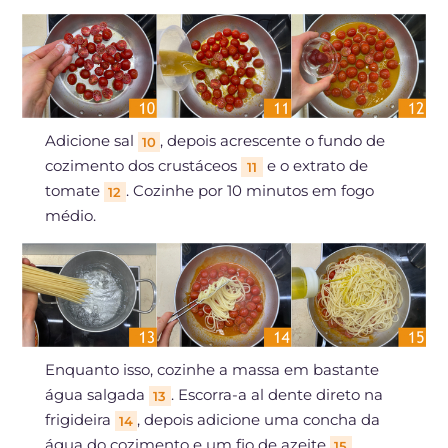
Adicione sal
, depois acrescente o fundo de
10
cozimento dos crustáceos
e o extrato de
11
tomate
. Cozinhe por 10 minutos em fogo
12
médio.
Enquanto isso, cozinhe a massa em bastante
água salgada
. Escorra-a al dente direto na
13
frigideira
, depois adicione uma concha da
14
água do cozimento e um fio de azeite
.
15