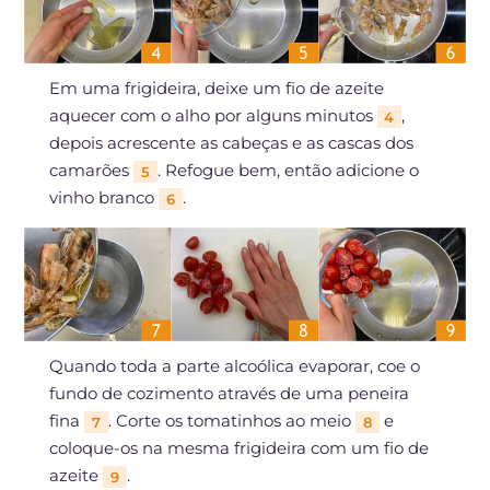
Em uma frigideira, deixe um fio de azeite
aquecer com o alho por alguns minutos
,
4
depois acrescente as cabeças e as cascas dos
camarões
. Refogue bem, então adicione o
5
vinho branco
.
6
Quando toda a parte alcoólica evaporar, coe o
fundo de cozimento através de uma peneira
fina
. Corte os tomatinhos ao meio
e
7
8
coloque-os na mesma frigideira com um fio de
azeite
.
9