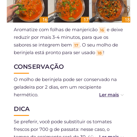
Aromatize com folhas de manjericão
e deixe
16
reduzir por mais 3-4 minutos, para que os
sabores se integrem bem
. O seu molho de
17
berinjela está pronto para ser usado
!
18
CONSERVAÇÃO
O molho de berinjela pode ser conservado na
geladeira por 2 dias, em um recipiente
hermético.
DICA
Pode ser congelado.
Se preferir, você pode substituir os tomates
frescos por 700 g de passata: nesse caso, o
tempo de cozimento será de 30-40 minutos.