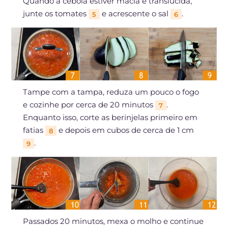
Quando a cebola estiver macia e translúcida,
junte os tomates
e acrescente o sal
.
5
6
Tampe com a tampa, reduza um pouco o fogo
e cozinhe por cerca de 20 minutos
.
7
Enquanto isso, corte as berinjelas primeiro em
fatias
e depois em cubos de cerca de 1 cm
8
.
9
Passados 20 minutos, mexa o molho e continue