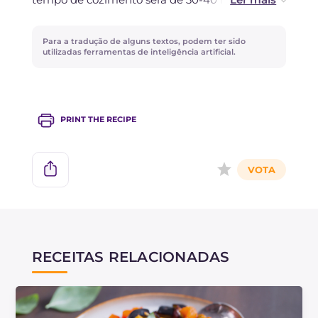
Você pode temperar o molho de berinjela
Para a tradução de alguns textos, podem ter sido
adicionando uma pitada de pimenta ou
utilizadas ferramentas de inteligência artificial.
azeitonas taggiascas!
PRINT THE RECIPE
RECEITAS RELACIONADAS