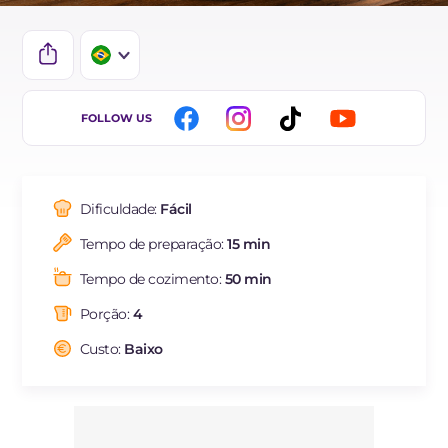
IT
FOLLOW US
EN
DE
Dificuldade:
Fácil
ES
Tempo de preparação:
15 min
FR
Tempo de cozimento:
50 min
NL
Porção:
4
Custo:
Baixo