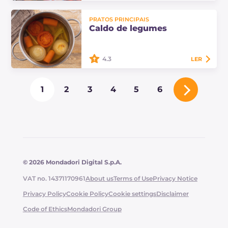
O burrito de frango com guacamole
de limão é uma comida de rua
PRATOS PRINCIPAIS
inspirada no México que vai
Caldo de legumes
despertar suas papilas gustativas
como uma banda mariachi!
4.3
LER
O caldo de legumes é uma receita
1
2
3
4
5
6
básica para dar sabor a risotos,
sopas e muitos outros pratos.
Descubra como prepará-lo em casa
a partir dos…
© 2026 Mondadori Digital S.p.A.
VAT no. 14371170961
About us
Terms of Use
Privacy Notice
Privacy Policy
Cookie Policy
Cookie settings
Disclaimer
Code of Ethics
Mondadori Group