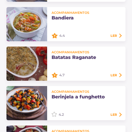
Os bagels recheados são pães
ACOMPANHAMENTOS
saborosos e macios de origem
Bandiera
anglo-saxônica aqui apresentados
com três diferentes recheios
deliciosos.
4.4
LER
A bandiera é um acompanhamento
ACOMPANHAMENTOS
típico da culinária da Úmbria. Feito
Batatas Raganate
com vegetais de verão que evocam
o tricolor: pimentões verdes, cebola
e tomates.
4.7
LER
As batatas raganate são um
ACOMPANHAMENTOS
acompanhamento típico da
Berinjela a funghetto
Basilicata, feito com batatas,
cebolas e tomates fatiados e
temperados com uma crosta
4.2
LER
crocante.
A berinjela a funghetto é um prato
ACOMPANHAMENTOS