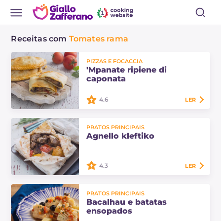
Receitas com
Tomates rama
PIZZAS E FOCACCIA
'Mpanate ripiene di
caponata
4.6
LER
As 'mpanate ripiene di caponata
PRATOS PRINCIPAIS
são uma das muitas variações desta
Agnello kleftiko
famosa massa siciliana, calzones
riquíssimos para assar no forno!
4.3
LER
O agnello kleftiko é uma receita
PRATOS PRINCIPAIS
tradicional grega com sabores
Bacalhau e batatas
mediterrâneos: o cozimento lento
ensopados
no papelote torna a carne