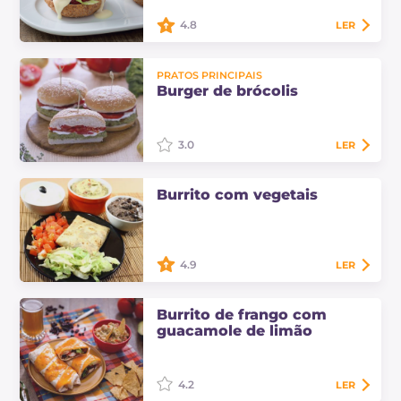
manjericão.
4.8
LER
Os burgers de arroz e beterraba
com molho de Grana Padano são
PRATOS PRINCIPAIS
uma refeição saborosa e deliciosa;
Burger de brócolis
uma ótima alternativa aos
tradicionais hambúrgueres!
3.0
LER
O burger de brócolis é uma
Burrito com vegetais
alternativa ao clássico hambúrguer
de carne, para saborear juntos com
seus filhos como um segundo prato
de vegetais…
4.9
LER
Os burritos com vegetais são um
prato típico da culinária tex-mex:
Burrito de frango com
são preparados com tortillas de
guacamole de limão
farinha e depois recheados com
vegetais.
4.2
LER