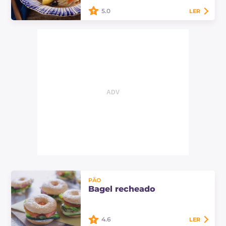
incrivelmente macia!
5.0
LER
Bacalhau e batatas ensopados: um
prato principal mediterrâneo,
caracterizado por um cozimento
lento que mistura os sabores em
um molho rico e…
PÃO
Bagel recheado
4.6
LER